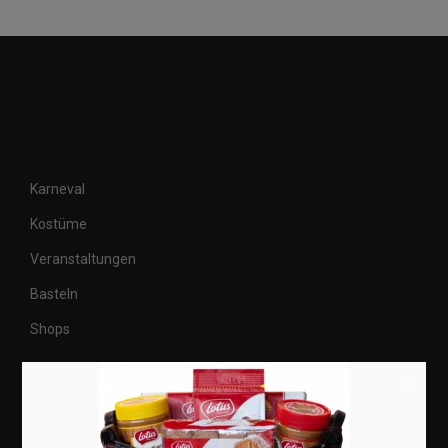
Karneval
Kostüme
Veranstaltungen
Basteln
Shops
×
Aktuell