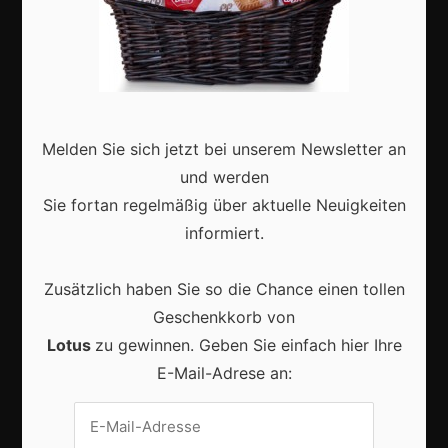
Karneval in Deutschland: Traditionen, Kostüme und
moderne Feierkultur
Melden Sie sich jetzt bei unserem Newsletter an
und werden
Sie fortan regelmäßig über aktuelle Neuigkeiten
informiert.
Karneval in Berlin erleben: Kreativität, Kultur und
Gemeinschaft auf einzigartige Weise entdecken
Zusätzlich haben Sie so die Chance einen tollen
Geschenkkorb von
Lotus
zu gewinnen. Geben Sie einfach hier Ihre
E-Mail-Adrese an:
Vrijwilligers maken van carnaval een onvergetelijk
evenement