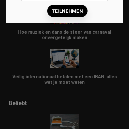
Hoe muziek en dans de sfeer van carnaval
onvergetelijk maken
Veilig internationaal betalen met een IBAN: alles
wat je moet weten
Beliebt