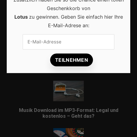
Geschenkkorb von
Lotus
zu gewinnen. Geben Sie einfach hier Ihre
E-Mail-Adrese an:
Veilig internationaal betalen met een IBAN: alles
wat je moet weten
Beliebt
Musik Download im MP3-Format: Legal und
kostenlos – Geht das?