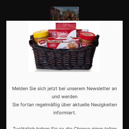
×
Karneval in Berlin erleben: Kreativität, Kultur und
Gemeinschaft auf einzigartige Weise entdecken
Vrijwilligers maken van carnaval een onvergetelijk
evenement
Melden Sie sich jetzt bei unserem Newsletter an
und werden
Sie fortan regelmäßig über aktuelle Neuigkeiten
informiert.
Hoe muziek en dans de sfeer van carnaval
Zusätzlich haben Sie so die Chance einen tollen
onvergetelijk maken