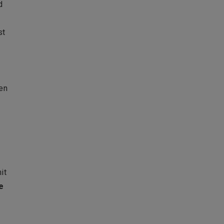
d
st
Den
it
e