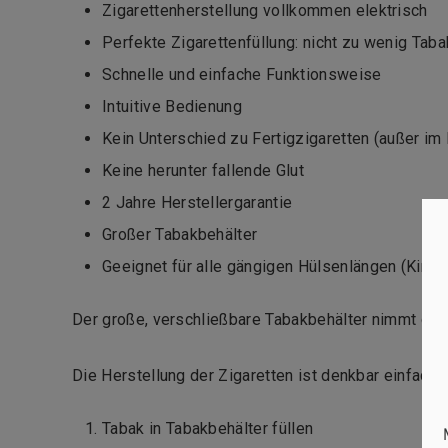
Zigarettenherstellung vollkommen elektrisch
Perfekte Zigarettenfüllung: nicht zu wenig Tabak
Schnelle und einfache Funktionsweise
Intuitive Bedienung
Kein Unterschied zu Fertigzigaretten (außer im 
Keine herunter fallende Glut
2 Jahre Herstellergarantie
Großer Tabakbehälter
Geeignet für alle gängigen Hülsenlängen (King
Der große, verschließbare Tabakbehälter nimmt den 
Die Herstellung der Zigaretten ist denkbar einfach:
Tabak in Tabakbehälter füllen