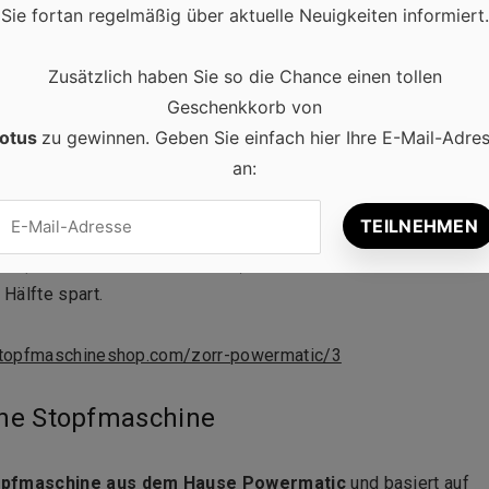
Sie fortan regelmäßig über aktuelle Neuigkeiten informiert.
Zusätzlich haben Sie so die Chance einen tollen
Geschenkkorb von
otus
zu gewinnen. Geben Sie einfach hier Ihre E-Mail-Adre
garetten-Selbstherstellung sucht, findet in der
Powermatic 
an:
asse
, mit dem es Spaß macht, beim Zigaretten Stopfen Geld 
um-Qualität hat natürlich ihren Preis, aber eine Zigaretten-
e im Zweifel über Jahre im Betrieb ist. Die
 (je nach Zigaretten-Konsum) wieder heraus, weil man ja
Hälfte spart.
stopfmaschineshop.com/zorr-powermatic/3
che Stopfmaschine
stopfmaschine aus dem Hause Powermatic
und basiert auf