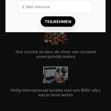
Vrijwilligers maken van carnaval een onvergetelijk
evenement
Hoe muziek en dans de sfeer van carnaval
onvergetelijk maken
Veilig internationaal betalen met een IBAN: alles
wat je moet weten