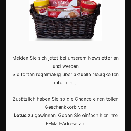
Aktuell
Karneval in Deutschland: Traditionen, Kostüme und
Melden Sie sich jetzt bei unserem Newsletter an
moderne Feierkultur
und werden
Sie fortan regelmäßig über aktuelle Neuigkeiten
informiert.
Zusätzlich haben Sie so die Chance einen tollen
Karneval in Berlin erleben: Kreativität, Kultur und
Geschenkkorb von
Gemeinschaft auf einzigartige Weise entdecken
Lotus
zu gewinnen. Geben Sie einfach hier Ihre
E-Mail-Adrese an: