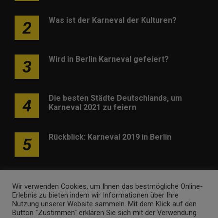
Was ist der Karneval der Kulturen?
2
Wird in Berlin Karneval gefeiert?
3
Die besten Städte Deutschlands, um
4
Karneval 2021 zu feiern
Rückblick: Karneval 2019 in Berlin
5
Wir verwenden Cookies, um Ihnen das bestmögliche Online-
Erlebnis zu bieten indem wir Informationen über Ihre
Nutzung unserer Website sammeln. Mit dem Klick auf den
Werben
Kontakt
Impressum
Newsletter
Button "Zustimmen" erklären Sie sich mit der Verwendung