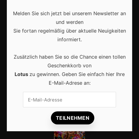
Kostüme
Melden Sie sich jetzt bei unserem Newsletter an
Veranstaltungen
und werden
Basteln
Sie fortan regelmäßig über aktuelle Neuigkeiten
Shops
informiert.
Zusätzlich haben Sie so die Chance einen tollen
Aktuell
Geschenkkorb von
Lotus
zu gewinnen. Geben Sie einfach hier Ihre
E-Mail-Adrese an:
Karneval in Berlin: So wird die Hauptstadt zur
bunten Festmeile