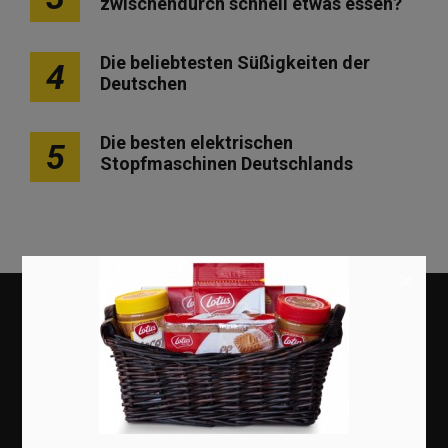
zwischendurch schnell etwas essen?
Die beliebtesten Süßigkeiten der
4
Deutschen
Die besten elektrischen
5
Stopfmaschinen Deutschlands
×
Karneval