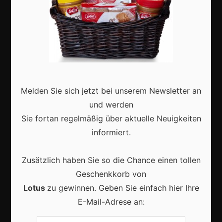
Shops
Aktuell
Melden Sie sich jetzt bei unserem Newsletter an
und werden
Karneval in Deutschland: Traditionen, Kostüme und
Sie fortan regelmäßig über aktuelle Neuigkeiten
moderne Feierkultur
informiert.
Zusätzlich haben Sie so die Chance einen tollen
Geschenkkorb von
Lotus
zu gewinnen. Geben Sie einfach hier Ihre
Karneval in Berlin erleben: Kreativität, Kultur und
E-Mail-Adrese an:
Gemeinschaft auf einzigartige Weise entdecken