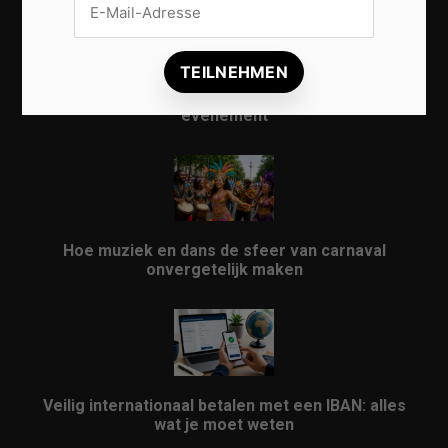
Vrijwilligers maken van carnaval een onvergetelijk
evenement
Hoe muziek en dans de sfeer van carnaval
onvergetelijk maken
Veilig internationaal betalen met een IBAN: alles
wat je moet weten