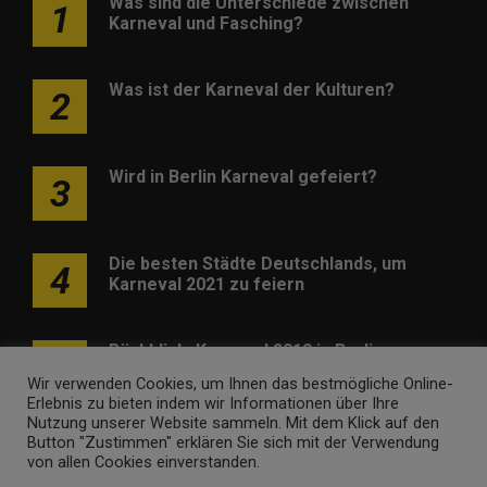
Was sind die Unterschiede zwischen
1
Karneval und Fasching?
Was ist der Karneval der Kulturen?
2
Wird in Berlin Karneval gefeiert?
3
Die besten Städte Deutschlands, um
4
Karneval 2021 zu feiern
Rückblick: Karneval 2019 in Berlin
5
Wir verwenden Cookies, um Ihnen das bestmögliche Online-
Erlebnis zu bieten indem wir Informationen über Ihre
Nutzung unserer Website sammeln. Mit dem Klick auf den
Button "Zustimmen" erklären Sie sich mit der Verwendung
von allen Cookies einverstanden.