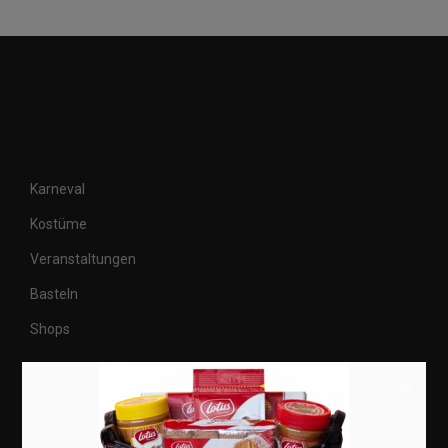
Karneval
Kostüme
Veranstaltungen
Basteln
Shops
×
Aktuell