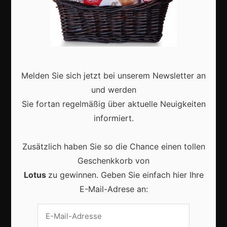
Karneval in Deutschland: Traditionen, Kostüme und
moderne Feierkultur
Melden Sie sich jetzt bei unserem Newsletter an
und werden
Sie fortan regelmäßig über aktuelle Neuigkeiten
informiert.
Karneval in Berlin erleben: Kreativität, Kultur und
Gemeinschaft auf einzigartige Weise entdecken
Zusätzlich haben Sie so die Chance einen tollen
Geschenkkorb von
Lotus
zu gewinnen. Geben Sie einfach hier Ihre
E-Mail-Adrese an:
Vrijwilligers maken van carnaval een onvergetelijk
evenement