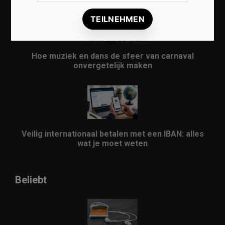
Hoe muziek en dans de sfeer van carnaval
onvergetelijk maken
Veilig internationaal betalen met een IBAN: alles
wat je moet weten
Beliebt