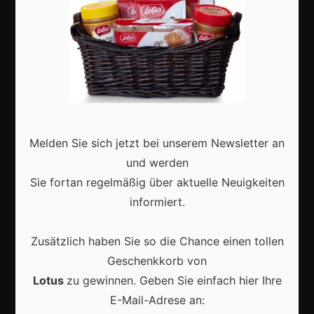
Aktuell
Melden Sie sich jetzt bei unserem Newsletter an
Karneval in Deutschland: Traditionen, Kostüme und
moderne Feierkultur
und werden
Sie fortan regelmäßig über aktuelle Neuigkeiten
informiert.
Zusätzlich haben Sie so die Chance einen tollen
Karneval in Berlin erleben: Kreativität, Kultur und
Geschenkkorb von
Gemeinschaft auf einzigartige Weise entdecken
Lotus
zu gewinnen. Geben Sie einfach hier Ihre
E-Mail-Adrese an: