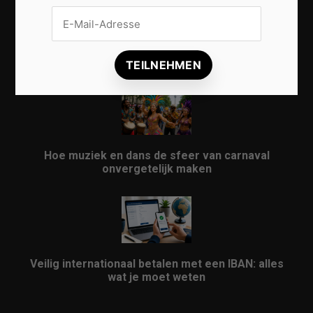
Vrijwilligers maken van carnaval een onvergetelijk
evenement
Hoe muziek en dans de sfeer van carnaval
onvergetelijk maken
Veilig internationaal betalen met een IBAN: alles
wat je moet weten