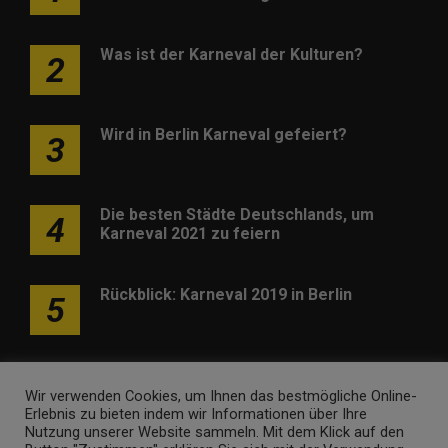
Was ist der Karneval der Kulturen?
2
Wird in Berlin Karneval gefeiert?
3
Die besten Städte Deutschlands, um
4
Karneval 2021 zu feiern
Rückblick: Karneval 2019 in Berlin
5
Wir verwenden Cookies, um Ihnen das bestmögliche Online-
Erlebnis zu bieten indem wir Informationen über Ihre
Nutzung unserer Website sammeln. Mit dem Klick auf den
Werben
Kontakt
Impressum
Newsletter