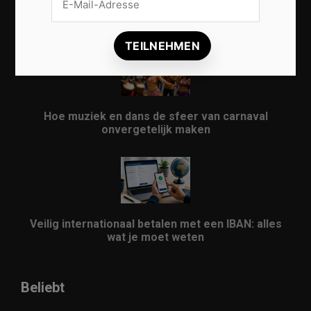
Vrijwilligers maken van carnaval een onvergetelijk
evenement
Hoe muziek en dans de sfeer van carnaval
onvergetelijk maken
Veilig internationaal betalen met een IBAN: alles
wat je moet weten
Beliebt