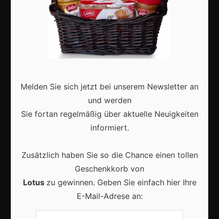
Aktuell
Karneval in Deutschland: Traditionen, Kostüme und
moderne Feierkultur
Melden Sie sich jetzt bei unserem Newsletter an
und werden
Sie fortan regelmäßig über aktuelle Neuigkeiten
informiert.
Karneval in Berlin erleben: Kreativität, Kultur und
Zusätzlich haben Sie so die Chance einen tollen
Gemeinschaft auf einzigartige Weise entdecken
Geschenkkorb von
Lotus
zu gewinnen. Geben Sie einfach hier Ihre
E-Mail-Adrese an: