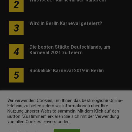
2
Wird in Berlin Karneval gefeiert?
3
Die besten Städte Deutschlands, um
4
Karneval 2021 zu feiern
Rückblick: Karneval 2019 in Berlin
5
Wir verwenden Cookies, um Ihnen das bestmögliche Online-
Erlebnis zu bieten indem wir Informationen über Ihre
Nutzung unserer Website sammeln. Mit dem Klick auf den
Werben
Kontakt
Impressum
Newsletter
Button "Zustimmen" erklären Sie sich mit der Verwendung
von allen Cookies einverstanden.
karneval-berlin.de • Marken- und Domaininhaber ist
Internet