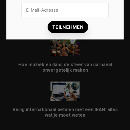
Vrijwilligers maken van carnaval een onvergetelijk
evenement
Hoe muziek en dans de sfeer van carnaval
onvergetelijk maken
Veilig internationaal betalen met een IBAN: alles
wat je moet weten