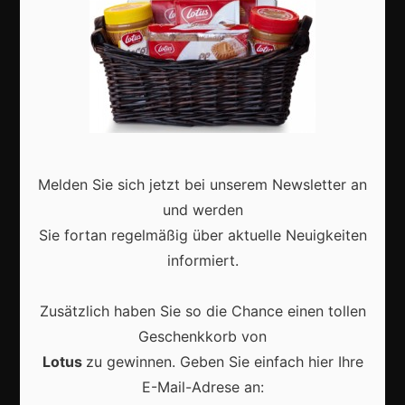
Aktuell
Melden Sie sich jetzt bei unserem Newsletter an
Karneval in Deutschland: Traditionen, Kostüme und
moderne Feierkultur
und werden
Sie fortan regelmäßig über aktuelle Neuigkeiten
informiert.
Zusätzlich haben Sie so die Chance einen tollen
Karneval in Berlin erleben: Kreativität, Kultur und
Geschenkkorb von
Gemeinschaft auf einzigartige Weise entdecken
Lotus
zu gewinnen. Geben Sie einfach hier Ihre
E-Mail-Adrese an: