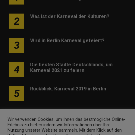
Was ist der Karneval der Kulturen?
2
Wird in Berlin Karneval gefeiert?
3
Die besten Städte Deutschlands, um
4
Karneval 2021 zu feiern
Rückblick: Karneval 2019 in Berlin
5
Wir verwenden Cookies, um Ihnen das bestmögliche Online-
Erlebnis zu bieten indem wir Informationen über Ihre
Nutzung unserer Website sammeln. Mit dem Klick auf den
Werben
Kontakt
Impressum
Newsletter