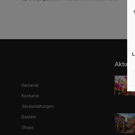
L
Aktuell
Karneval
Kostüme
Veranstaltungen
Basteln
Shops