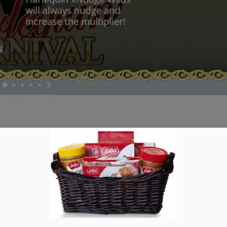
cht nur für Berliner Karneval Fans
sten Zeiten im Jahr. Leider wurde der Karneval der Kulturen 202
issen, doch es gibt die Möglichkeit, es trotzdem anhand eines