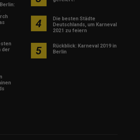
Berlin:
h
rch
Die besten Städte
4
as
Deutschlands, um Karneval
2021 zu feiern
esten
Rückblick: Karneval 2019 in
5
 der
Berlin
n
inen
ds