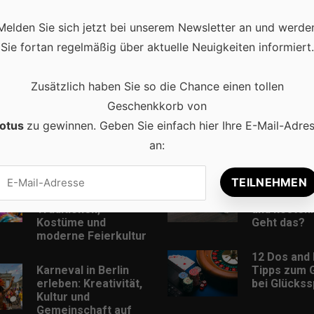
Melden Sie sich jetzt bei unserem Newsletter an und werde
Sie fortan regelmäßig über aktuelle Neuigkeiten informiert.
Zusätzlich haben Sie so die Chance einen tollen
Geschenkkorb von
otus
zu gewinnen. Geben Sie einfach hier Ihre E-Mail-Adre
an:
Beliebt
Karneval in
Musik Down
Deutschland:
MP3-Format
Traditionen,
und kostenl
Kostüme und
Geht das?
moderne Feierkultur
12 Dos and 
Karneval in Berlin
Tipps zum 
erleben: Kreativität,
bei Glückss
Kultur und
Gemeinschaft auf