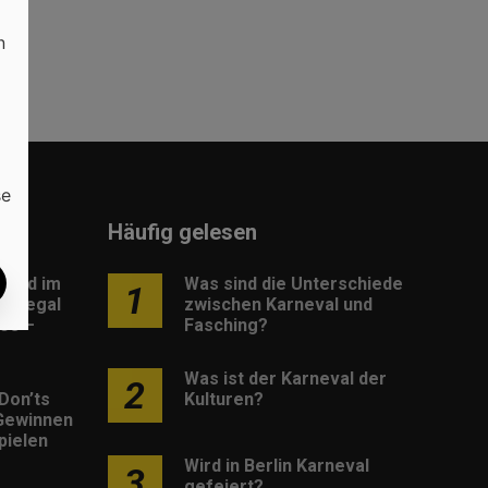
n
se
Häufig gelesen
load im
Was sind die Unterschiede
1
: Legal
zwischen Karneval und
os –
Fasching?
Was ist der Karneval der
2
Don’ts
Kulturen?
Gewinnen
pielen
Wird in Berlin Karneval
3
gefeiert?