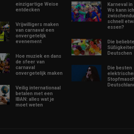
einzigartige Weise
Karneval in 
entdecken
Wo kann ic
zwischendu
schnell etw
Vrijwilligers maken
essen?
van carnaval een
onvergetelijk
evenement
Die beliebt
Süßigkeiten
Deutschen
Hoe muziek en dans
de sfeer van
carnaval
Die besten
onvergetelijk maken
elektrische
Stopfmasch
Deutschlan
Veilig internationaal
betalen met een
IBAN: alles wat je
moet weten