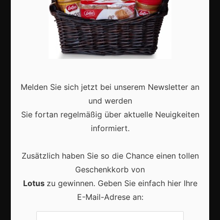
Aktuell
Karneval in Deutschland: Traditionen, Kostüme und
moderne Feierkultur
Melden Sie sich jetzt bei unserem Newsletter an
und werden
Sie fortan regelmäßig über aktuelle Neuigkeiten
informiert.
Karneval in Berlin erleben: Kreativität, Kultur und
Zusätzlich haben Sie so die Chance einen tollen
Gemeinschaft auf einzigartige Weise entdecken
Geschenkkorb von
Lotus
zu gewinnen. Geben Sie einfach hier Ihre
E-Mail-Adrese an: