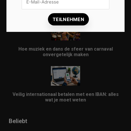
Vrijwilligers maken van carnaval een onvergetelijk
evenement
Hoe muziek en dans de sfeer van carnaval
onvergetelijk maken
Veilig internationaal betalen met een IBAN: alles
wat je moet weten
Beliebt