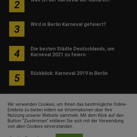
2
Wird in Berlin Karneval gefeiert?
3
Die besten Städte Deutschlands, um
4
Karneval 2021 zu feiern
Rückblick: Karneval 2019 in Berlin
5
Wir verwenden Cookies, um Ihnen das bestmögliche Online-
Erlebnis zu bieten indem wir Informationen über Ihre
Nutzung unserer Website sammeln. Mit dem Klick auf den
Werben
Kontakt
Impressum
Newsletter
Button "Zustimmen" erklären Sie sich mit der Verwendung
von allen Cookies einverstanden.
karneval-berlin.de • Marken- und Domaininhaber ist
Internet