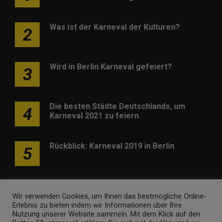
Was ist der Karneval der Kulturen?
2
Wird in Berlin Karneval gefeiert?
3
Die besten Städte Deutschlands, um
4
Karneval 2021 zu feiern
Rückblick: Karneval 2019 in Berlin
5
Wir verwenden Cookies, um Ihnen das bestmögliche Online-
Erlebnis zu bieten indem wir Informationen über Ihre
Nutzung unserer Website sammeln. Mit dem Klick auf den
Werben
Kontakt
Impressum
Newsletter