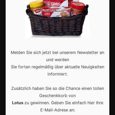
Aktuell
Melden Sie sich jetzt bei unserem Newsletter an
Karneval in Deutschland: Traditionen, Kostüme und
moderne Feierkultur
und werden
Sie fortan regelmäßig über aktuelle Neuigkeiten
informiert.
Zusätzlich haben Sie so die Chance einen tollen
Karneval in Berlin erleben: Kreativität, Kultur und
Geschenkkorb von
Gemeinschaft auf einzigartige Weise entdecken
Lotus
zu gewinnen. Geben Sie einfach hier Ihre
E-Mail-Adrese an: