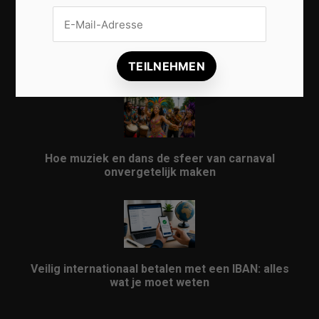
Vrijwilligers maken van carnaval een onvergetelijk
evenement
Hoe muziek en dans de sfeer van carnaval
onvergetelijk maken
Veilig internationaal betalen met een IBAN: alles
wat je moet weten