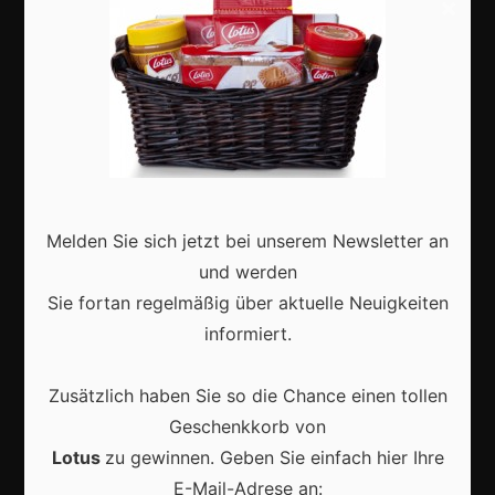
×
Shops
Aktuell
Melden Sie sich jetzt bei unserem Newsletter an
Karneval in Deutschland: Traditionen, Kostüme und
und werden
moderne Feierkultur
Sie fortan regelmäßig über aktuelle Neuigkeiten
informiert.
Zusätzlich haben Sie so die Chance einen tollen
Geschenkkorb von
Karneval in Berlin erleben: Kreativität, Kultur und
Gemeinschaft auf einzigartige Weise entdecken
Lotus
zu gewinnen. Geben Sie einfach hier Ihre
E-Mail-Adrese an: