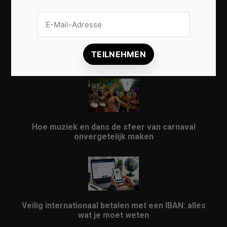
Vrijwilligers maken van carnaval een onvergetelijk
evenement
Hoe muziek en dans de sfeer van carnaval
onvergetelijk maken
Veilig internationaal betalen met een IBAN: alles
wat je moet weten