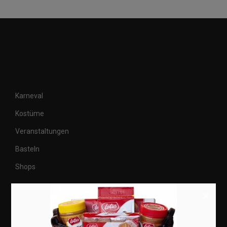
Karneval
Kostüme
Veranstaltungen
Basteln
Shops
×
Aktuell