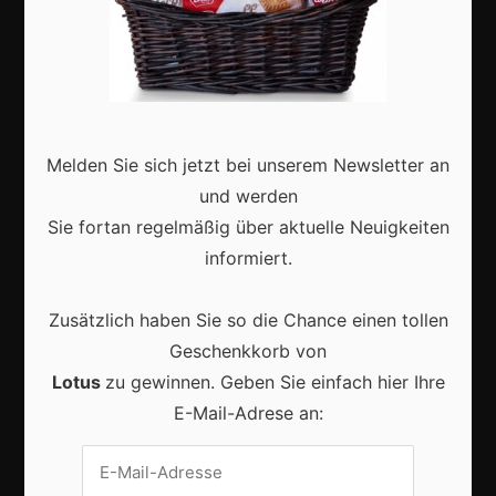
Karneval in Deutschland: Traditionen, Kostüme und
moderne Feierkultur
Melden Sie sich jetzt bei unserem Newsletter an
und werden
Sie fortan regelmäßig über aktuelle Neuigkeiten
informiert.
Karneval in Berlin erleben: Kreativität, Kultur und
Gemeinschaft auf einzigartige Weise entdecken
Zusätzlich haben Sie so die Chance einen tollen
Geschenkkorb von
Lotus
zu gewinnen. Geben Sie einfach hier Ihre
E-Mail-Adrese an:
Vrijwilligers maken van carnaval een onvergetelijk
evenement