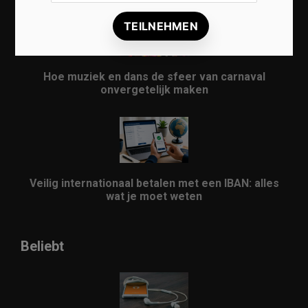
Hoe muziek en dans de sfeer van carnaval
onvergetelijk maken
Veilig internationaal betalen met een IBAN: alles
wat je moet weten
Beliebt