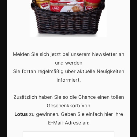
Aktuell
Karneval in Deutschland: Traditionen, Kostüme und
moderne Feierkultur
Melden Sie sich jetzt bei unserem Newsletter an
und werden
Sie fortan regelmäßig über aktuelle Neuigkeiten
informiert.
Karneval in Berlin erleben: Kreativität, Kultur und
Zusätzlich haben Sie so die Chance einen tollen
Gemeinschaft auf einzigartige Weise entdecken
Geschenkkorb von
Lotus
zu gewinnen. Geben Sie einfach hier Ihre
E-Mail-Adrese an: