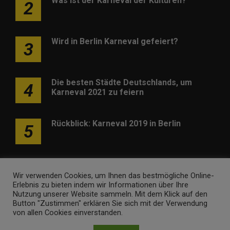
Was ist der Karneval der Kulturen?
2
Wird in Berlin Karneval gefeiert?
3
Die besten Städte Deutschlands, um
4
Karneval 2021 zu feiern
Rückblick: Karneval 2019 in Berlin
5
Wir verwenden Cookies, um Ihnen das bestmögliche Online-
Erlebnis zu bieten indem wir Informationen über Ihre
Nutzung unserer Website sammeln. Mit dem Klick auf den
Werben
Kontakt
Impressum
Newsletter
Button "Zustimmen" erklären Sie sich mit der Verwendung
von allen Cookies einverstanden.
karneval-berlin.de • Marken- und Domaininhaber ist
Internet