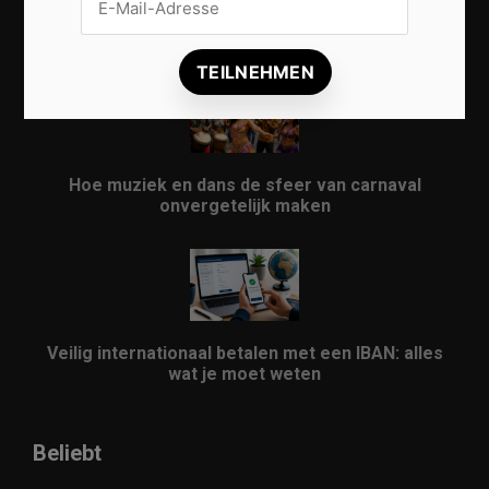
Vrijwilligers maken van carnaval een onvergetelijk
evenement
Hoe muziek en dans de sfeer van carnaval
onvergetelijk maken
Veilig internationaal betalen met een IBAN: alles
wat je moet weten
Beliebt