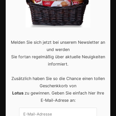
Karneval in Deutschland: Traditionen, Kostüme und
moderne Feierkultur
Melden Sie sich jetzt bei unserem Newsletter an
und werden
Sie fortan regelmäßig über aktuelle Neuigkeiten
informiert.
Karneval in Berlin erleben: Kreativität, Kultur und
Gemeinschaft auf einzigartige Weise entdecken
Zusätzlich haben Sie so die Chance einen tollen
Geschenkkorb von
Lotus
zu gewinnen. Geben Sie einfach hier Ihre
E-Mail-Adrese an:
Vrijwilligers maken van carnaval een onvergetelijk