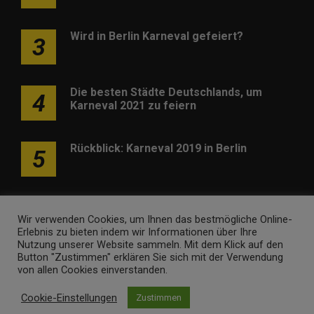
Wird in Berlin Karneval gefeiert?
3
Die besten Städte Deutschlands, um
4
Karneval 2021 zu feiern
Rückblick: Karneval 2019 in Berlin
5
Wir verwenden Cookies, um Ihnen das bestmögliche Online-
Erlebnis zu bieten indem wir Informationen über Ihre
Nutzung unserer Website sammeln. Mit dem Klick auf den
Werben
Kontakt
Impressum
Newsletter
Button "Zustimmen" erklären Sie sich mit der Verwendung
von allen Cookies einverstanden.
karneval-berlin.de • Marken- und Domaininhaber ist
Internet
Cookie-Einstellungen
Zustimmen
Ventures
. Webseitenbetreiber ist
Volo Media
.