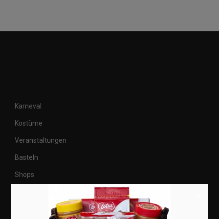
Karneval
Kostüme
Veranstaltungen
Basteln
Shops
×
Aktuell