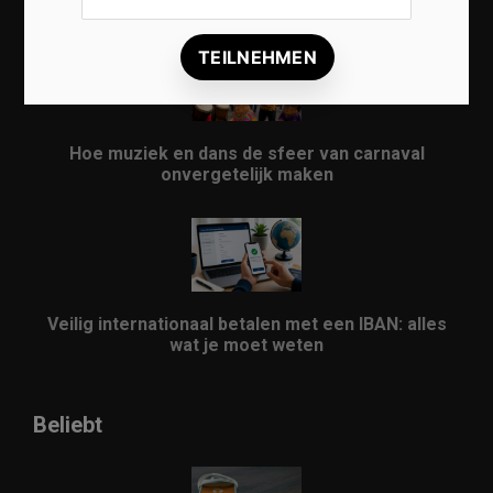
evenement
Hoe muziek en dans de sfeer van carnaval
onvergetelijk maken
Veilig internationaal betalen met een IBAN: alles
wat je moet weten
Beliebt