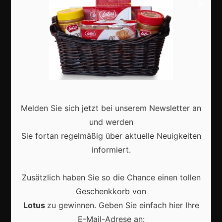
×
Shops
Aktuell
Melden Sie sich jetzt bei unserem Newsletter an
Karneval in Berlin: So wird die Hauptstadt zur
und werden
bunten Festmeile
Sie fortan regelmäßig über aktuelle Neuigkeiten
informiert.
Zusätzlich haben Sie so die Chance einen tollen
Geschenkkorb von
Karneval in Deutschland: Traditionen, Kostüme und
moderne Feierkultur
Lotus
zu gewinnen. Geben Sie einfach hier Ihre
E-Mail-Adrese an: