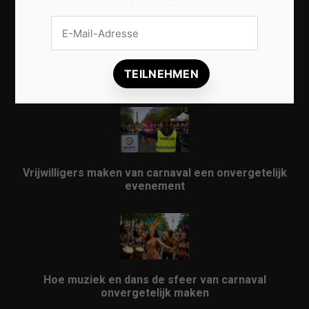
Karneval in Berlin erleben: Kreativität, Kultur und
Gemeinschaft auf einzigartige Weise entdecken
Vrijwilligers maken van carnaval een onvergetelijk
evenement
Hoe muziek en dans de sfeer van carnaval
onvergetelijk maken