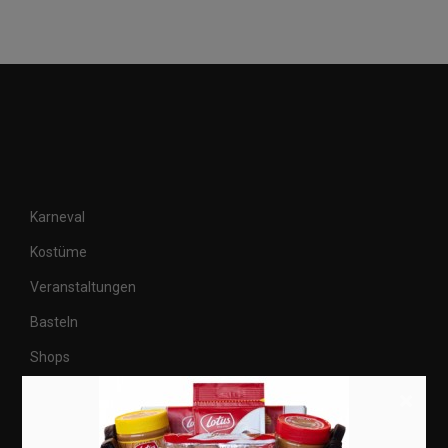
Karneval
Kostüme
Veranstaltungen
Basteln
Shops
×
Aktuell