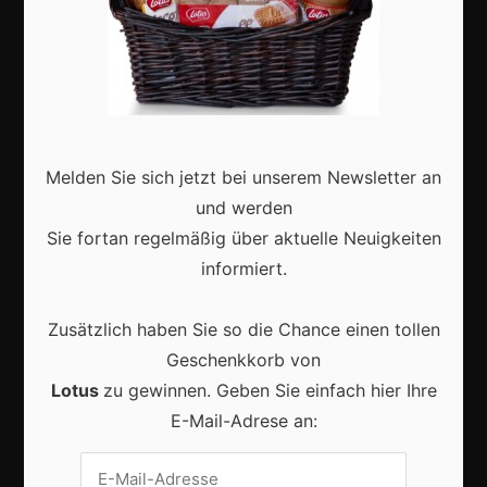
Karneval in Deutschland: Traditionen, Kostüme und
moderne Feierkultur
Melden Sie sich jetzt bei unserem Newsletter an
und werden
Sie fortan regelmäßig über aktuelle Neuigkeiten
informiert.
Karneval in Berlin erleben: Kreativität, Kultur und
Gemeinschaft auf einzigartige Weise entdecken
Zusätzlich haben Sie so die Chance einen tollen
Geschenkkorb von
Lotus
zu gewinnen. Geben Sie einfach hier Ihre
E-Mail-Adrese an:
Vrijwilligers maken van carnaval een onvergetelijk