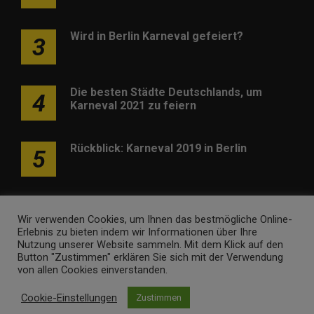
Wird in Berlin Karneval gefeiert?
3
Die besten Städte Deutschlands, um
4
Karneval 2021 zu feiern
Rückblick: Karneval 2019 in Berlin
5
Wir verwenden Cookies, um Ihnen das bestmögliche Online-
Erlebnis zu bieten indem wir Informationen über Ihre
Nutzung unserer Website sammeln. Mit dem Klick auf den
Werben
Kontakt
Impressum
Newsletter
Button "Zustimmen" erklären Sie sich mit der Verwendung
von allen Cookies einverstanden.
karneval-berlin.de • Marken- und Domaininhaber ist
Internet
Cookie-Einstellungen
Zustimmen
Ventures
. Webseitenbetreiber ist
Volo Media
.