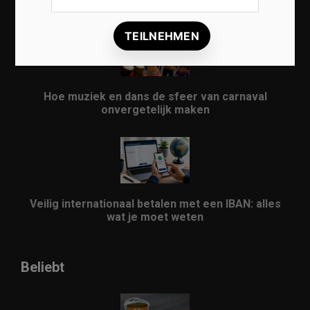
evenement
Hoe muziek en dans de sfeer van carnaval
onvergetelijk maken
Veilig internationaal betalen met een IBAN: alles
wat je moet weten
Beliebt