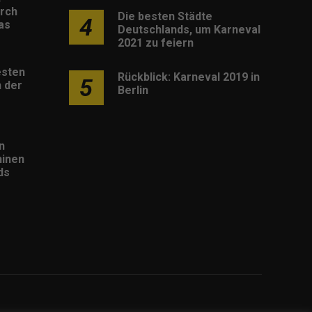
rch
Die besten Städte
4
as
Deutschlands, um Karneval
2021 zu feiern
esten
Rückblick: Karneval 2019 in
5
 der
Berlin
n
inen
ds