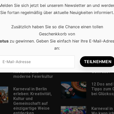
Melden Sie sich jetzt bei unserem Newsletter an und werde
Sie fortan regelmäßig über aktuelle Neuigkeiten informiert.
Zusätzlich haben Sie so die Chance einen tollen
Geschenkkorb von
otus
zu gewinnen. Geben Sie einfach hier Ihre E-Mail-Adre
Beliebt
an:
Karneval in
Musik Down
Deutschland:
MP3-Format
Traditionen,
und kostenl
Kostüme und
Geht das?
moderne Feierkultur
12 Dos and 
Karneval in Berlin
Tipps zum 
erleben: Kreativität,
bei Glückss
Kultur und
Gemeinschaft auf
einzigartige Weise
Karneval in 
entdecken
Wo kann ic