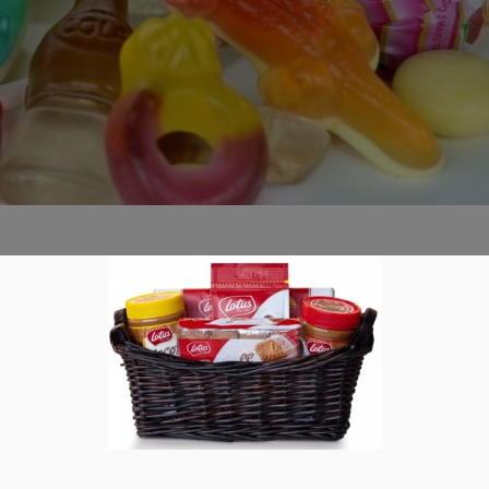
en der Deutschen
0
Aber was naschen wir eigentlich am liebsten? Eis oder
h Chips und Erdnüsse? Die Top 5 der beliebtesten Süßigkeiten 