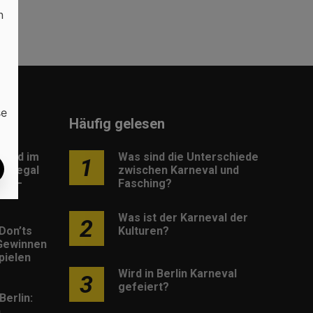
n
se
Häufig gelesen
load im
Was sind die Unterschiede
1
: Legal
zwischen Karneval und
os –
Fasching?
Was ist der Karneval der
2
Don’ts
Kulturen?
Gewinnen
pielen
Wird in Berlin Karneval
3
gefeiert?
Berlin:
h