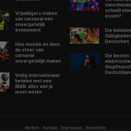
zwischendu
schnell etw
Vrijwilligers maken
essen?
van carnaval een
onvergetelijk
evenement
Die beliebt
Süßigkeiten
Deutschen
Hoe muziek en dans
de sfeer van
carnaval
Die besten
onvergetelijk maken
elektrische
Stopfmasch
Deutschlan
Veilig internationaal
betalen met een
IBAN: alles wat je
moet weten
Werben
Kontakt
Impressum
Newsletter