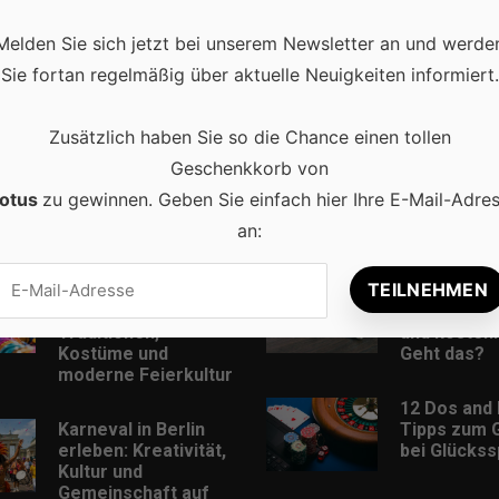
Melden Sie sich jetzt bei unserem Newsletter an und werde
Sie fortan regelmäßig über aktuelle Neuigkeiten informiert.
Zusätzlich haben Sie so die Chance einen tollen
Geschenkkorb von
otus
zu gewinnen. Geben Sie einfach hier Ihre E-Mail-Adre
an:
Beliebt
Karneval in
Musik Down
Deutschland:
MP3-Format
Traditionen,
und kostenl
Kostüme und
Geht das?
moderne Feierkultur
12 Dos and 
Karneval in Berlin
Tipps zum 
erleben: Kreativität,
bei Glückss
Kultur und
Gemeinschaft auf