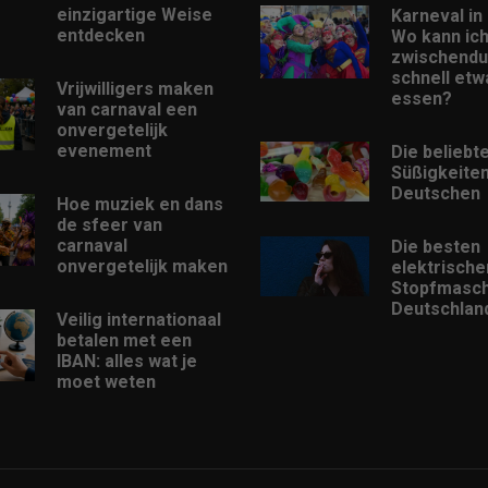
einzigartige Weise
Karneval in 
entdecken
Wo kann ic
zwischendu
schnell etw
Vrijwilligers maken
essen?
van carnaval een
onvergetelijk
evenement
Die beliebt
Süßigkeiten
Deutschen
Hoe muziek en dans
de sfeer van
carnaval
Die besten
onvergetelijk maken
elektrische
Stopfmasch
Deutschlan
Veilig internationaal
betalen met een
IBAN: alles wat je
moet weten