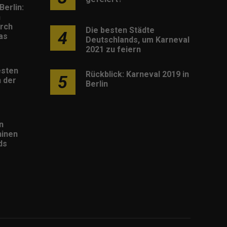
Berlin:
h
rch
Die besten Städte
4
as
Deutschlands, um Karneval
2021 zu feiern
esten
Rückblick: Karneval 2019 in
5
 der
Berlin
n
inen
ds