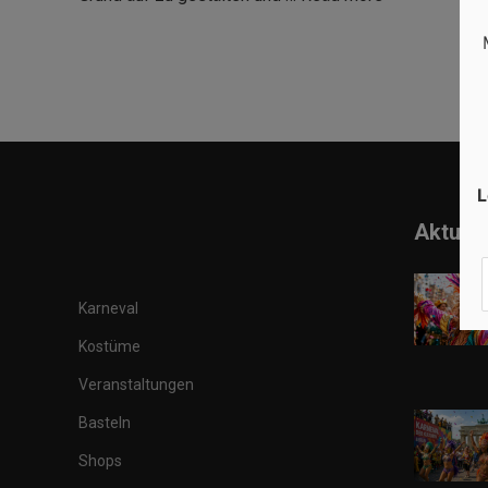
L
Aktuell
Karneval
Kostüme
Veranstaltungen
Basteln
Shops