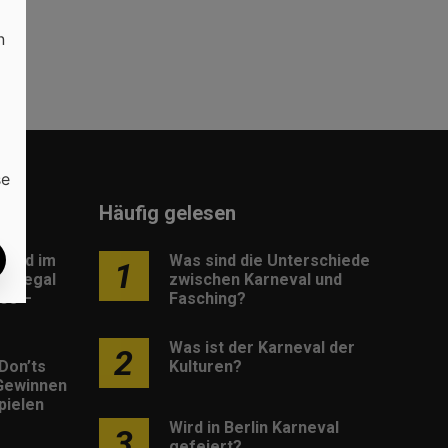
n
se
Häufig gelesen
load im
Was sind die Unterschiede
1
: Legal
zwischen Karneval und
os –
Fasching?
Was ist der Karneval der
2
Don’ts
Kulturen?
Gewinnen
pielen
Wird in Berlin Karneval
3
gefeiert?