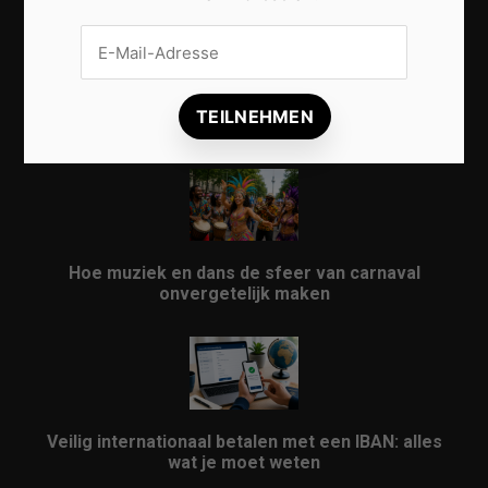
Vrijwilligers maken van carnaval een onvergetelijk
evenement
Hoe muziek en dans de sfeer van carnaval
onvergetelijk maken
Veilig internationaal betalen met een IBAN: alles
wat je moet weten