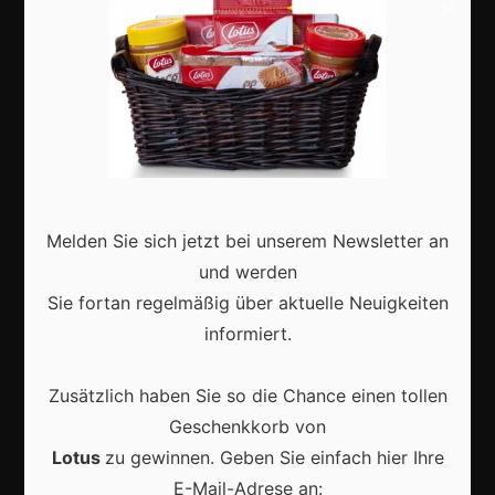
×
Shops
Aktuell
Melden Sie sich jetzt bei unserem Newsletter an
Karneval in Deutschland: Traditionen, Kostüme und
und werden
moderne Feierkultur
Sie fortan regelmäßig über aktuelle Neuigkeiten
informiert.
Zusätzlich haben Sie so die Chance einen tollen
Geschenkkorb von
Karneval in Berlin erleben: Kreativität, Kultur und
Gemeinschaft auf einzigartige Weise entdecken
Lotus
zu gewinnen. Geben Sie einfach hier Ihre
E-Mail-Adrese an: