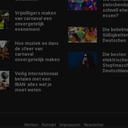
zwischendu
schnell etw
Vrijwilligers maken
essen?
van carnaval een
onvergetelijk
evenement
Die beliebt
Süßigkeiten
Deutschen
Hoe muziek en dans
de sfeer van
carnaval
Die besten
onvergetelijk maken
elektrische
Stopfmasch
Deutschlan
Veilig internationaal
betalen met een
IBAN: alles wat je
moet weten
Werben
Kontakt
Impressum
Newsletter