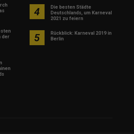
rch
Die besten Städte
4
as
Deutschlands, um Karneval
2021 zu feiern
esten
Rückblick: Karneval 2019 in
5
 der
Berlin
n
inen
ds