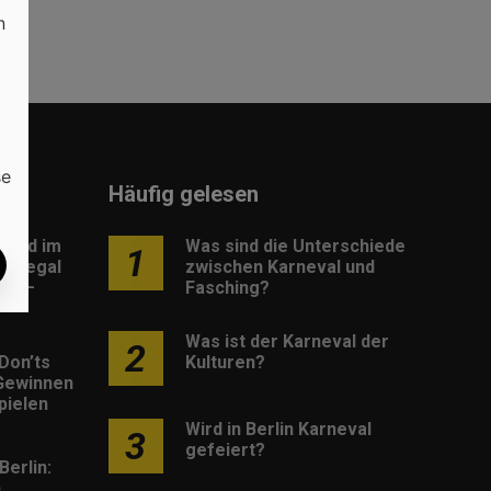
n
se
Häufig gelesen
load im
Was sind die Unterschiede
1
: Legal
zwischen Karneval und
os –
Fasching?
Was ist der Karneval der
2
Don’ts
Kulturen?
Gewinnen
pielen
Wird in Berlin Karneval
3
gefeiert?
Berlin:
h