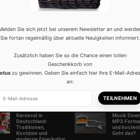
er das Herzstück vieler Restaurantkonzepte. Der Trend geht
so wichtiger sind qualitativ hochwertige Outdoormöbel, die das
Melden Sie sich jetzt bei unserem Newsletter an und werde
zen es, wenn Sie auch bei kälteren …
Read more
Sie fortan regelmäßig über aktuelle Neuigkeiten informiert.
Zusätzlich haben Sie so die Chance einen tollen
Geschenkkorb von
otus
zu gewinnen. Geben Sie einfach hier Ihre E-Mail-Adre
an:
Beliebt
Karneval in
Musik Down
Deutschland:
MP3-Format
Traditionen,
und kostenl
Kostüme und
Geht das?
moderne Feierkultur