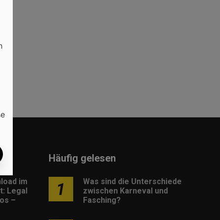
n
se
Häufig gelesen
load im
Was sind die Unterschiede
1
: Legal
zwischen Karneval und
os –
Fasching?