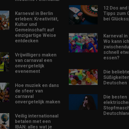
12 Dos and 
Karneval in Berlin
Tipps zum 
erleben: Kreativität,
bei Glückss
Kultur und
Gemeinschaft auf
einzigartige Weise
Karneval in 
entdecken
Wo kann ic
zwischendu
schnell etw
Vrijwilligers maken
essen?
van carnaval een
onvergetelijk
evenement
Die beliebt
Süßigkeiten
Deutschen
Hoe muziek en dans
de sfeer van
carnaval
Die besten
onvergetelijk maken
elektrische
Stopfmasch
Deutschlan
Veilig internationaal
betalen met een
IBAN: alles wat je