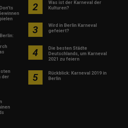
Was ist der Karneval der
2
Don’ts
Kulturen?
Gewinnen
pielen
Wird in Berlin Karneval
3
gefeiert?
Berlin:
h
rch
Die besten Städte
4
as
Deutschlands, um Karneval
2021 zu feiern
esten
Rückblick: Karneval 2019 in
5
 der
Berlin
n
inen
ds