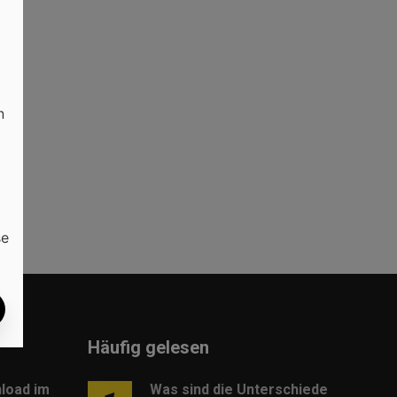
ne
n
se
Häufig gelesen
load im
Was sind die Unterschiede