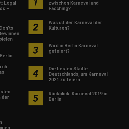
1
: Legal
zwischen Karneval und
os –
Fasching?
Was ist der Karneval der
2
Don’ts
Kulturen?
Gewinnen
pielen
Wird in Berlin Karneval
3
gefeiert?
Berlin:
h
rch
Die besten Städte
4
as
Deutschlands, um Karneval
2021 zu feiern
esten
Rückblick: Karneval 2019 in
5
 der
Berlin
n
inen