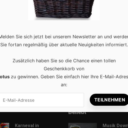
 eine kühle, erfrischende Auszeit. Slowenien, das oft übersehe
Melden Sie sich jetzt bei unserem Newsletter an und werde
h bei steigenden Temperaturen abzukühlen und gleichzeitig neue
Sie fortan regelmäßig über aktuelle Neuigkeiten informiert.
d more
Zusätzlich haben Sie so die Chance einen tollen
Geschenkkorb von
otus
zu gewinnen. Geben Sie einfach hier Ihre E-Mail-Adre
an:
Beliebt
Karneval in
Musik Down