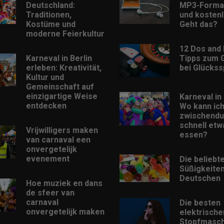
Deutschland:
MP3-Format
Traditionen,
und kostenl
Kostüme und
Geht das?
moderne Feierkultur
12 Dos and 
Karneval in Berlin
Tipps zum 
erleben: Kreativität,
bei Glückss
Kultur und
Gemeinschaft auf
einzigartige Weise
Karneval in 
entdecken
Wo kann ic
zwischendu
schnell etw
Vrijwilligers maken
essen?
van carnaval een
onvergetelijk
evenement
Die beliebt
Süßigkeiten
Deutschen
Hoe muziek en dans
de sfeer van
carnaval
Die besten
onvergetelijk maken
elektrische
Stopfmasch