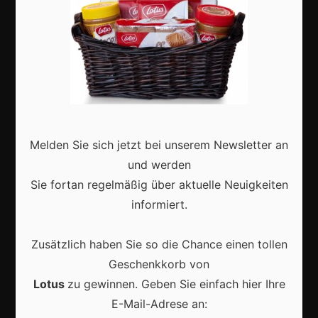
Aktuell
Melden Sie sich jetzt bei unserem Newsletter an
Karneval in Deutschland: Traditionen, Kostüme und
moderne Feierkultur
und werden
Sie fortan regelmäßig über aktuelle Neuigkeiten
informiert.
Zusätzlich haben Sie so die Chance einen tollen
Karneval in Berlin erleben: Kreativität, Kultur und
Geschenkkorb von
Gemeinschaft auf einzigartige Weise entdecken
Lotus
zu gewinnen. Geben Sie einfach hier Ihre
E-Mail-Adrese an: