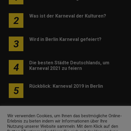
Was ist der Karneval der Kulturen?
2
Wird in Berlin Karneval gefeiert?
3
Die besten Städte Deutschlands, um
4
Karneval 2021 zu feiern
Rückblick: Karneval 2019 in Berlin
5
Wir verwenden Cookies, um Ihnen das bestmögliche Online-
Erlebnis zu bieten indem wir Informationen über Ihre
Nutzung unserer Website sammeln. Mit dem Klick auf den
Werben
Kontakt
Impressum
Newsletter