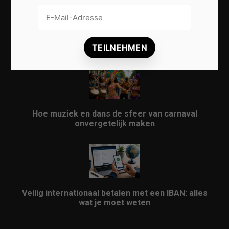
Vrijwilligers maken van carnaval een onvergetelijk
evenement
Hoe muziek en dans de sfeer van carnaval
onvergetelijk maken
Veilig internationaal betalen met een IBAN: alles
wat je moet weten