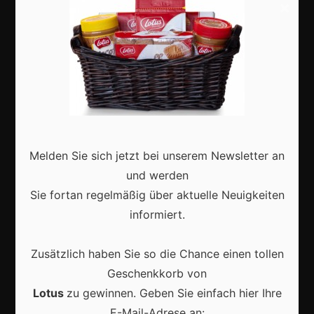
×
Shops
Aktuell
Melden Sie sich jetzt bei unserem Newsletter an
Karneval in Deutschland: Traditionen, Kostüme und
und werden
moderne Feierkultur
Sie fortan regelmäßig über aktuelle Neuigkeiten
informiert.
Zusätzlich haben Sie so die Chance einen tollen
Geschenkkorb von
Karneval in Berlin erleben: Kreativität, Kultur und
Gemeinschaft auf einzigartige Weise entdecken
Lotus
zu gewinnen. Geben Sie einfach hier Ihre
E-Mail-Adrese an: