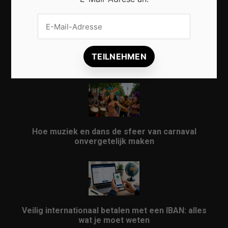
Vrijwilligers maken van carnaval een onvergetelijk
evenement
Hoe muziek en dans de sfeer van carnaval
onvergetelijk maken
Veilig internationaal betalen met een IBAN: alles
wat je moet weten