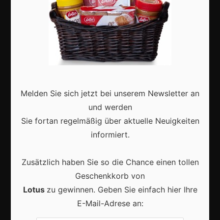
Aktuell
Karneval in Deutschland: Traditionen, Kostüme und
Melden Sie sich jetzt bei unserem Newsletter an
moderne Feierkultur
und werden
Sie fortan regelmäßig über aktuelle Neuigkeiten
informiert.
Zusätzlich haben Sie so die Chance einen tollen
Karneval in Berlin erleben: Kreativität, Kultur und
Gemeinschaft auf einzigartige Weise entdecken
Geschenkkorb von
Lotus
zu gewinnen. Geben Sie einfach hier Ihre
E-Mail-Adrese an: