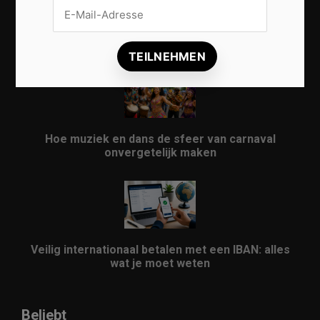
Vrijwilligers maken van carnaval een onvergetelijk
evenement
Hoe muziek en dans de sfeer van carnaval
onvergetelijk maken
Veilig internationaal betalen met een IBAN: alles
wat je moet weten
Beliebt