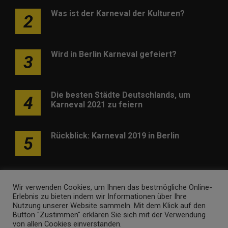
Was ist der Karneval der Kulturen?
2
Wird in Berlin Karneval gefeiert?
3
Die besten Städte Deutschlands, um
4
Karneval 2021 zu feiern
Rückblick: Karneval 2019 in Berlin
5
Wir verwenden Cookies, um Ihnen das bestmögliche Online-
Erlebnis zu bieten indem wir Informationen über Ihre
Nutzung unserer Website sammeln. Mit dem Klick auf den
Werben
Kontakt
Impressum
Newsletter
Button "Zustimmen" erklären Sie sich mit der Verwendung
von allen Cookies einverstanden.