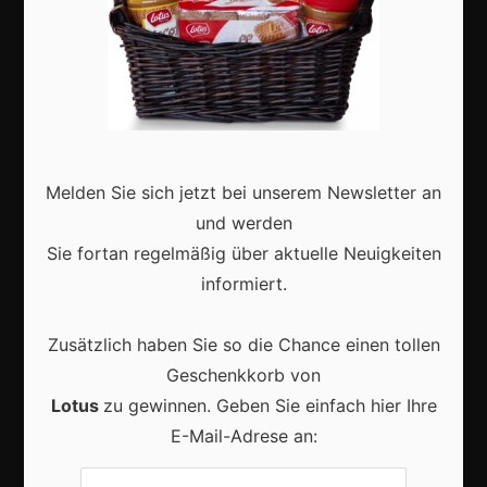
Aktuell
Karneval in Deutschland: Traditionen, Kostüme und
moderne Feierkultur
Melden Sie sich jetzt bei unserem Newsletter an
und werden
Sie fortan regelmäßig über aktuelle Neuigkeiten
informiert.
Karneval in Berlin erleben: Kreativität, Kultur und
Zusätzlich haben Sie so die Chance einen tollen
Gemeinschaft auf einzigartige Weise entdecken
Geschenkkorb von
Lotus
zu gewinnen. Geben Sie einfach hier Ihre
E-Mail-Adrese an: