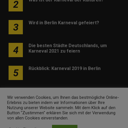
2
Wird in Berlin Karneval gefeiert?
3
Die besten Städte Deutschlands, um
4
Karneval 2021 zu feiern
Rückblick: Karneval 2019 in Berlin
5
Wir verwenden Cookies, um Ihnen das bestmögliche Online-
Erlebnis zu bieten indem wir Informationen über Ihre
Nutzung unserer Website sammeln. Mit dem Klick auf den
Werben
Kontakt
Impressum
Newsletter
Button "Zustimmen" erklären Sie sich mit der Verwendung
von allen Cookies einverstanden.
karneval-berlin.de • Marken- und Domaininhaber ist
Internet