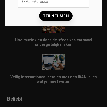
Vrijwilligers maken van carnaval een onvergetelijk
evenement
Hoe muziek en dans de sfeer van carnaval
onvergetelijk maken
Veilig internationaal betalen met een IBAN: alles
wat je moet weten
Beliebt