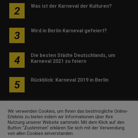
Was ist der Karneval der Kulturen?
2
Wird in Berlin Karneval gefeiert?
3
Die besten Städte Deutschlands, um
4
Karneval 2021 zu feiern
Rückblick: Karneval 2019 in Berlin
5
Wir verwenden Cookies, um Ihnen das bestmögliche Online-
Erlebnis zu bieten indem wir Informationen über Ihre
Nutzung unserer Website sammeln. Mit dem Klick auf den
Werben
Kontakt
Impressum
Newsletter
Button "Zustimmen" erklären Sie sich mit der Verwendung
von allen Cookies einverstanden.