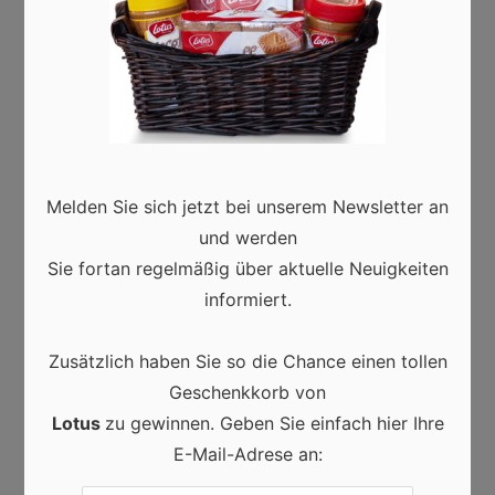
PREVIOUS ARTICLE
Alltagstaugliche Ohrringe: Ein
Geschenke-Guide
Melden Sie sich jetzt bei unserem Newsletter an
und werden
NEXT ARTICLE
Sie fortan regelmäßig über aktuelle Neuigkeiten
Die Bedeutung von
informiert.
Karnevalskostümen: Kreativität,
Zusätzlich haben Sie so die Chance einen tollen
Tradition und Gemeinschaft in Berlin
Geschenkkorb von
Lotus
zu gewinnen. Geben Sie einfach hier Ihre
Karneval
,
Kinder
·
08/01/2026
E-Mail-Adrese an: