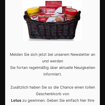
Basteln
×
Shops
Aktuell
Melden Sie sich jetzt bei unserem Newsletter an
und werden
Karneval in Deutschland: Traditionen, Kostüme und
moderne Feierkultur
Sie fortan regelmäßig über aktuelle Neuigkeiten
informiert.
Zusätzlich haben Sie so die Chance einen tollen
Geschenkkorb von
Karneval in Berlin erleben: Kreativität, Kultur und
Lotus
zu gewinnen. Geben Sie einfach hier Ihre
Gemeinschaft auf einzigartige Weise entdecken