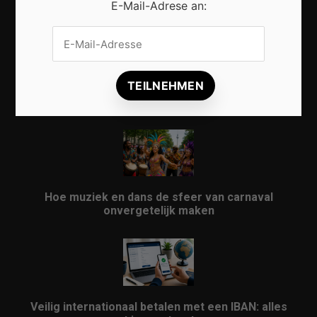
E-Mail-Adrese an:
Vrijwilligers maken van carnaval een onvergetelijk
evenement
Hoe muziek en dans de sfeer van carnaval
onvergetelijk maken
Veilig internationaal betalen met een IBAN: alles