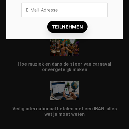
Vrijwilligers maken van carnaval een onvergetelijk
evenement
Hoe muziek en dans de sfeer van carnaval
onvergetelijk maken
Veilig internationaal betalen met een IBAN: alles
wat je moet weten