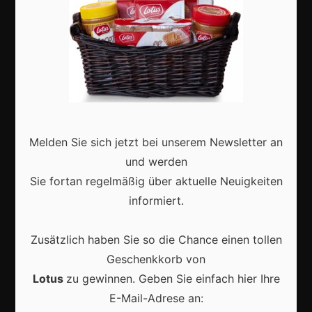
Aktuell
Melden Sie sich jetzt bei unserem Newsletter an
Karneval in Deutschland: Traditionen, Kostüme und
moderne Feierkultur
und werden
Sie fortan regelmäßig über aktuelle Neuigkeiten
informiert.
Zusätzlich haben Sie so die Chance einen tollen
Karneval in Berlin erleben: Kreativität, Kultur und
Geschenkkorb von
Gemeinschaft auf einzigartige Weise entdecken
Lotus
zu gewinnen. Geben Sie einfach hier Ihre
E-Mail-Adrese an: