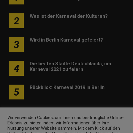
Was ist der Karneval der Kulturen?
2
Wird in Berlin Karneval gefeiert?
3
Die besten Städte Deutschlands, um
4
Karneval 2021 zu feiern
Rückblick: Karneval 2019 in Berlin
5
Wir verwenden Cookies, um Ihnen das bestmögliche Online-
Erlebnis zu bieten indem wir Informationen über Ihre
Nutzung unserer Website sammeln. Mit dem Klick auf den
Werben
Kontakt
Impressum
Newsletter