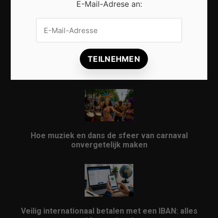
E-Mail-Adrese an:
Vrijwilligers maken van carnaval een onvergetelijk
evenement
Hoe muziek en dans de sfeer van carnaval
onvergetelijk maken
Veilig internationaal betalen met een IBAN: alles