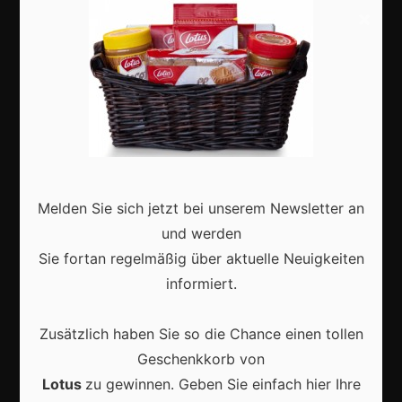
Basteln
×
Shops
Aktuell
Melden Sie sich jetzt bei unserem Newsletter an
und werden
Karneval in Deutschland: Traditionen, Kostüme und
moderne Feierkultur
Sie fortan regelmäßig über aktuelle Neuigkeiten
informiert.
Zusätzlich haben Sie so die Chance einen tollen
Geschenkkorb von
Karneval in Berlin erleben: Kreativität, Kultur und
Lotus
zu gewinnen. Geben Sie einfach hier Ihre
Gemeinschaft auf einzigartige Weise entdecken