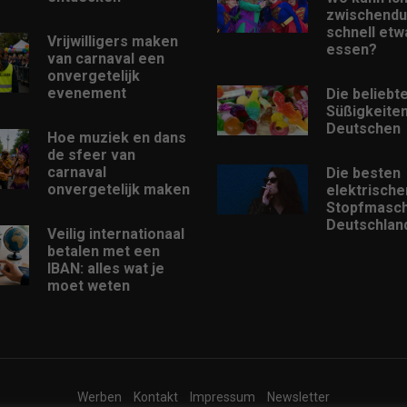
zwischendu
schnell etw
Vrijwilligers maken
essen?
van carnaval een
onvergetelijk
evenement
Die beliebt
Süßigkeiten
Deutschen
Hoe muziek en dans
de sfeer van
carnaval
Die besten
onvergetelijk maken
elektrische
Stopfmasch
Deutschlan
Veilig internationaal
betalen met een
IBAN: alles wat je
moet weten
Werben
Kontakt
Impressum
Newsletter