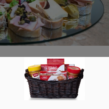
htes Fingerfood
0
ichst wenig aufwendig sein? Wie wäre es mit Fingerfood? Das is
 in großer Menge einfach eine tolle Sache. Die Käseplatte Der