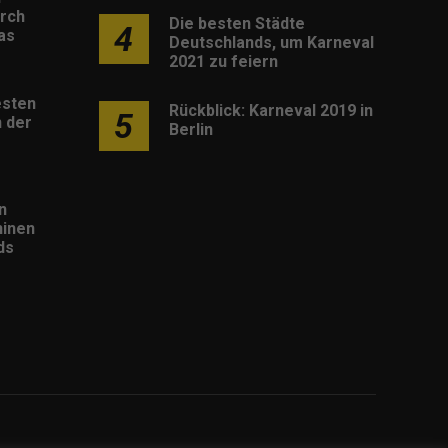
rch
Die besten Städte
4
as
Deutschlands, um Karneval
2021 zu feiern
esten
Rückblick: Karneval 2019 in
5
 der
Berlin
n
inen
ds