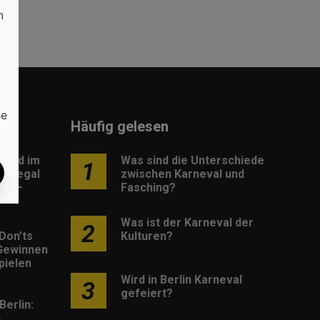
n
se
Häufig gelesen
load im
Was sind die Unterschiede
1
: Legal
zwischen Karneval und
os –
Fasching?
Was ist der Karneval der
2
Don’ts
Kulturen?
Gewinnen
pielen
Wird in Berlin Karneval
3
gefeiert?
Berlin:
h