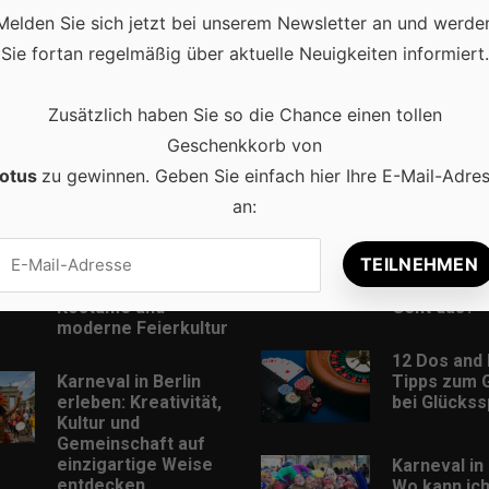
Melden Sie sich jetzt bei unserem Newsletter an und werde
Sie fortan regelmäßig über aktuelle Neuigkeiten informiert.
Zusätzlich haben Sie so die Chance einen tollen
Geschenkkorb von
otus
zu gewinnen. Geben Sie einfach hier Ihre E-Mail-Adre
Beliebt
an:
Karneval in
Musik Down
Deutschland:
MP3-Format
Traditionen,
und kostenl
Kostüme und
Geht das?
moderne Feierkultur
12 Dos and 
Karneval in Berlin
Tipps zum 
erleben: Kreativität,
bei Glückss
Kultur und
Gemeinschaft auf
einzigartige Weise
Karneval in 
entdecken
Wo kann ic