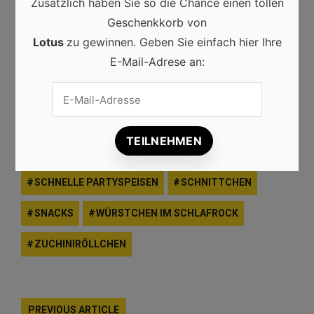
Zusätzlich haben Sie so die Chance einen tollen
Geschenkkorb von
AUBERGINERÖLLCHEN
CANAPES
DIPS
Lotus
zu gewinnen. Geben Sie einfach hier Ihre
FINGERFOOD
GEFÜLLTE TEIGTASCHEN
E-Mail-Adrese an:
GEMÜSEBÄLLCHEN
HACKBÄLLCHEN
HÄPPCHEN
KÄSE
KÄSEPLATTE
PARTYBUFFET
PARTYSNACKS
SCHNELLE PARTYSPEISEN
SCHNITTCHEN
SNACKS
WÜRSTCHEN IM SCHLAFROCK
ZUCHINIRÖLLCHEN
PREVIOUS ARTICLE