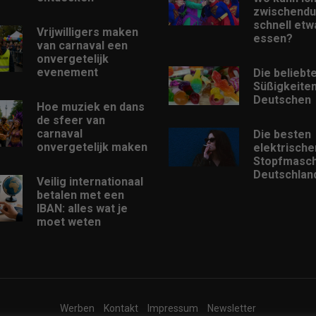
zwischendu
schnell etw
Vrijwilligers maken
essen?
van carnaval een
onvergetelijk
evenement
Die beliebt
Süßigkeiten
Deutschen
Hoe muziek en dans
de sfeer van
carnaval
Die besten
onvergetelijk maken
elektrische
Stopfmasch
Deutschlan
Veilig internationaal
betalen met een
IBAN: alles wat je
moet weten
Werben
Kontakt
Impressum
Newsletter