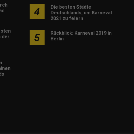
rch
Die besten Städte
4
as
Deutschlands, um Karneval
2021 zu feiern
esten
Rückblick: Karneval 2019 in
5
 der
Berlin
n
inen
ds