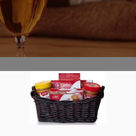
eutschlands
0
en. Wenn man also wissen will, welches die besten Biersorten
istiken und repräsentative Umfragen halten. Deutschland trinkt
ad more