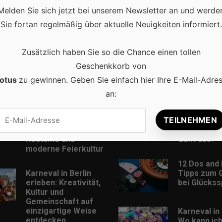
Melden Sie sich jetzt bei unserem Newsletter an und werde
Sie fortan regelmäßig über aktuelle Neuigkeiten informiert.
Zusätzlich haben Sie so die Chance einen tollen
Geschenkkorb von
otus
zu gewinnen. Geben Sie einfach hier Ihre E-Mail-Adre
Beliebt
an:
Karneval in
Musik Down
Deutschland:
MP3-Format
Traditionen,
und kostenl
Kostüme und
Geht das?
moderne Feierkultur
12 Dos and 
Karneval in Berlin
Tipps zum 
erleben: Kreativität,
bei Glückss
Kultur und
Gemeinschaft auf
einzigartige Weise
Karneval in 
entdecken
Wo kann ic