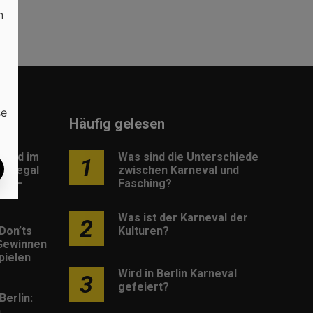
n
se
Häufig gelesen
load im
Was sind die Unterschiede
1
: Legal
zwischen Karneval und
os –
Fasching?
Was ist der Karneval der
2
Don’ts
Kulturen?
Gewinnen
pielen
Wird in Berlin Karneval
3
gefeiert?
Berlin:
h