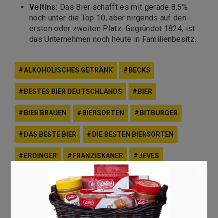
Veltins
:
Das Bier schafft es mit gerade 8,5%
noch unter die Top 10, aber nirgends auf den
ersten oder zweiten Platz. Gegründet 1824, ist
das Unternehmen noch heute in Familienbesitz.
ALKOHOLISCHES GETRÄNK
BECKS
BESTES BIER DEUTSCHLANDS
BIER
BIER BRAUEN
BIERSORTEN
BITBURGER
DAS BESTE BIER
DIE BESTEN BIERSORTEN
ERDINGER
FRANZISKANER
JEVES
×
KROMBACHER
PAULANER
RADEBERGER
VELTINS
WARSTEINER