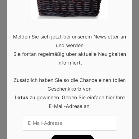
PREVIOUS ARTICLE
Das perfekte Partybuffet
Melden Sie sich jetzt bei unserem Newsletter an
und werden
NEXT ARTICLE
Sie fortan regelmäßig über aktuelle Neuigkeiten
Schminktipps für Kinder
informiert.
Veranstaltungen
·
28/09/2020
Zusätzlich haben Sie so die Chance einen tollen
Geschenkkorb von
Lotus
zu gewinnen. Geben Sie einfach hier Ihre
Schreibe einen Kommentar
E-Mail-Adrese an:
Deine E-Mail-Adresse wird nicht veröffentlicht.