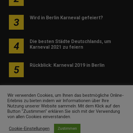
Wird in Berlin Karneval gefeiert?
3
Die besten Städte Deutschlands, um
4
Karneval 2021 zu feiern
Rückblick: Karneval 2019 in Berlin
5
Wir verwenden Cookies, um Ihnen das bestmögliche Online-
Erlebnis zu bieten indem wir Informationen über Ihre
Nutzung unserer Website sammeln. Mit dem Klick auf den
Werben
Kontakt
Impressum
Newsletter
Button "Zustimmen" erklären Sie sich mit der Verwendung
von allen Cookies einverstanden.
karneval-berlin.de • Marken- und Domaininhaber ist
Internet
Cookie-Einstellungen
Zustimmen
Ventures
. Webseitenbetreiber ist
Volo Media
.