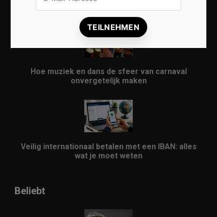
evenement
Hoe muziek en dans de sfeer van carnaval
onvergetelijk maken
Veilig internationaal betalen met een IBAN: alles
wat je moet weten
Beliebt