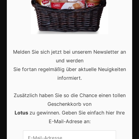
Karneval in Deutschland: Traditionen, Kostüme und
moderne Feierkultur
Melden Sie sich jetzt bei unserem Newsletter an
und werden
Sie fortan regelmäßig über aktuelle Neuigkeiten
informiert.
Karneval in Berlin erleben: Kreativität, Kultur und
Gemeinschaft auf einzigartige Weise entdecken
Zusätzlich haben Sie so die Chance einen tollen
Geschenkkorb von
Lotus
zu gewinnen. Geben Sie einfach hier Ihre
E-Mail-Adrese an:
Vrijwilligers maken van carnaval een onvergetelijk