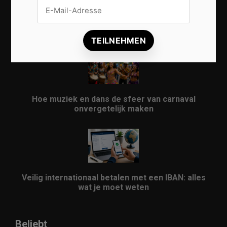
Vrijwilligers maken van carnaval een onvergetelijk
evenement
Hoe muziek en dans de sfeer van carnaval
onvergetelijk maken
Veilig internationaal betalen met een IBAN: alles
wat je moet weten
Beliebt