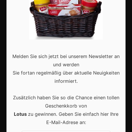
Aktuell
Karneval in Deutschland: Traditionen, Kostüme und
Melden Sie sich jetzt bei unserem Newsletter an
moderne Feierkultur
und werden
Sie fortan regelmäßig über aktuelle Neuigkeiten
informiert.
Zusätzlich haben Sie so die Chance einen tollen
Karneval in Berlin erleben: Kreativität, Kultur und
Gemeinschaft auf einzigartige Weise entdecken
Geschenkkorb von
Lotus
zu gewinnen. Geben Sie einfach hier Ihre
E-Mail-Adrese an: