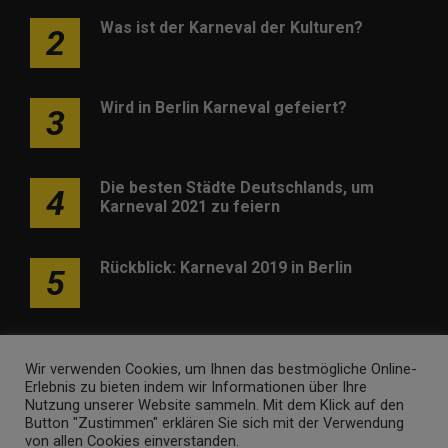
Was ist der Karneval der Kulturen?
2
Wird in Berlin Karneval gefeiert?
3
Die besten Städte Deutschlands, um
4
Karneval 2021 zu feiern
Rückblick: Karneval 2019 in Berlin
5
Wir verwenden Cookies, um Ihnen das bestmögliche Online-
Erlebnis zu bieten indem wir Informationen über Ihre
Nutzung unserer Website sammeln. Mit dem Klick auf den
Werben
Kontakt
Impressum
Newsletter
Button "Zustimmen" erklären Sie sich mit der Verwendung
von allen Cookies einverstanden.