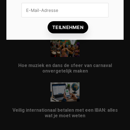
Vrijwilligers maken van carnaval een onvergetelijk
evenement
Hoe muziek en dans de sfeer van carnaval
onvergetelijk maken
Veilig internationaal betalen met een IBAN: alles
wat je moet weten