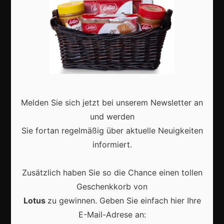
Aktuell
Melden Sie sich jetzt bei unserem Newsletter an
Karneval in Deutschland: Traditionen, Kostüme und
moderne Feierkultur
und werden
Sie fortan regelmäßig über aktuelle Neuigkeiten
informiert.
Zusätzlich haben Sie so die Chance einen tollen
Karneval in Berlin erleben: Kreativität, Kultur und
Geschenkkorb von
Gemeinschaft auf einzigartige Weise entdecken
Lotus
zu gewinnen. Geben Sie einfach hier Ihre
E-Mail-Adrese an: