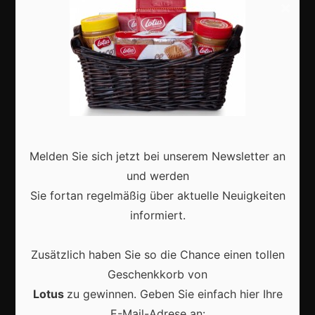
×
Shops
Aktuell
Melden Sie sich jetzt bei unserem Newsletter an
Karneval in Deutschland: Traditionen, Kostüme und
und werden
moderne Feierkultur
Sie fortan regelmäßig über aktuelle Neuigkeiten
informiert.
Zusätzlich haben Sie so die Chance einen tollen
Geschenkkorb von
Karneval in Berlin erleben: Kreativität, Kultur und
Gemeinschaft auf einzigartige Weise entdecken
Lotus
zu gewinnen. Geben Sie einfach hier Ihre
E-Mail-Adrese an: