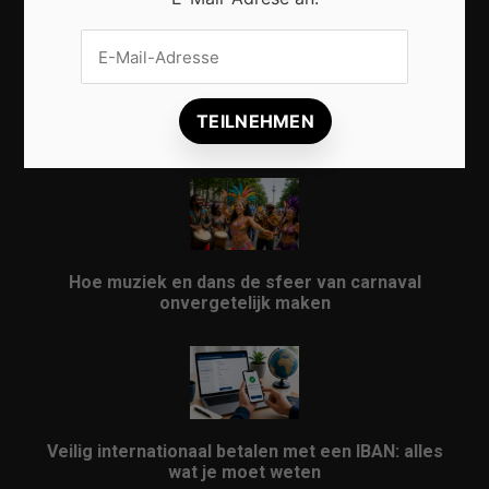
Vrijwilligers maken van carnaval een onvergetelijk
evenement
Hoe muziek en dans de sfeer van carnaval
onvergetelijk maken
Veilig internationaal betalen met een IBAN: alles
wat je moet weten