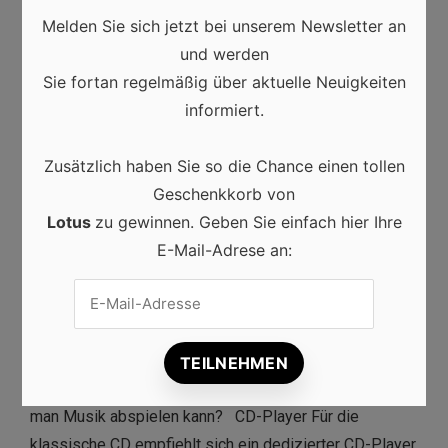
Melden Sie sich jetzt bei unserem Newsletter an
und werden
Sie fortan regelmäßig über aktuelle Neuigkeiten
informiert.
Zusätzlich haben Sie so die Chance einen tollen
Musik
Geschenkkorb von
Hier spielt die Musik –
Lotus
zu gewinnen. Geben Sie einfach hier Ihre
Verschiedene Abspielgeräte
E-Mail-Adrese an:
0
Miriam
19/10/2020
Ob digital oder analog, Musik wird auf verschiedenen
Medien abgespielt, für die es verschiedene
Abspielgeräte gibt. Welche Geräte gibt es, mit denen
man Musik abspielen kann? CD-Player Für die
klassische CD empfiehlt sich ein dedizierter CD-Player.