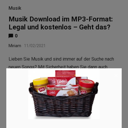
Musik
Musik Download im MP3-Format:
Legal und kostenlos – Geht das?
0
Miriam
11/02/2021
Lieben Sie Musik und sind immer auf der Suche nach
neuen Songs? Mit Sicherheit haben Sie dann auch
×
schon mehrfach nach guten, aber bestenfalls auch
kostenlosen, Möglichkeiten gesucht, online Musik
herunterzuladen. Die Schwierigkeit bei dieser Thematik
ist es, legale und …
Read more