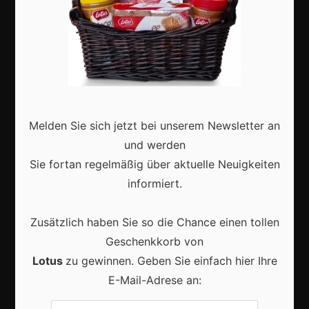
Shops
Aktuell
Melden Sie sich jetzt bei unserem Newsletter an
und werden
Karneval in Deutschland: Traditionen, Kostüme und
Sie fortan regelmäßig über aktuelle Neuigkeiten
moderne Feierkultur
informiert.
Zusätzlich haben Sie so die Chance einen tollen
Geschenkkorb von
Lotus
zu gewinnen. Geben Sie einfach hier Ihre
Karneval in Berlin erleben: Kreativität, Kultur und
E-Mail-Adrese an:
Gemeinschaft auf einzigartige Weise entdecken