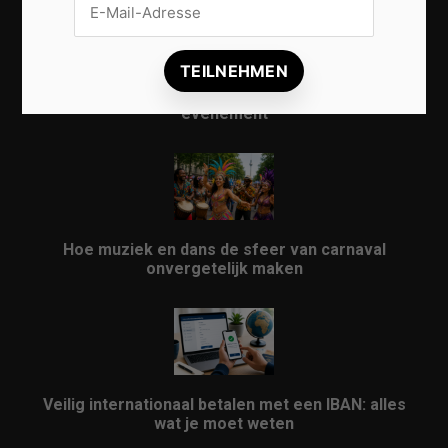
Vrijwilligers maken van carnaval een onvergetelijk
evenement
Hoe muziek en dans de sfeer van carnaval
onvergetelijk maken
Veilig internationaal betalen met een IBAN: alles
wat je moet weten