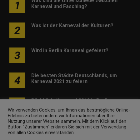
Was sind die Unterschiede zwischen
1
Karneval und Fasching?
Was ist der Karneval der Kulturen?
2
Wird in Berlin Karneval gefeiert?
3
Die besten Städte Deutschlands, um
4
Karneval 2021 zu feiern
Rückblick: Karneval 2019 in Berlin
5
Wir verwenden Cookies, um Ihnen das bestmögliche Online-
Erlebnis zu bieten indem wir Informationen über Ihre
Nutzung unserer Website sammeln. Mit dem Klick auf den
Button "Zustimmen" erklären Sie sich mit der Verwendung
von allen Cookies einverstanden.