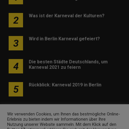
Was ist der Karneval der Kulturen?
2
Wird in Berlin Karneval gefeiert?
3
Die besten Städte Deutschlands, um
4
Karneval 2021 zu feiern
Rückblick: Karneval 2019 in Berlin
5
Wir verwenden Cookies, um Ihnen das bestmögliche Online-
Erlebnis zu bieten indem wir Informationen über Ihre
Nutzung unserer Website sammeln. Mit dem Klick auf den
Werben
Kontakt
Impressum
Newsletter