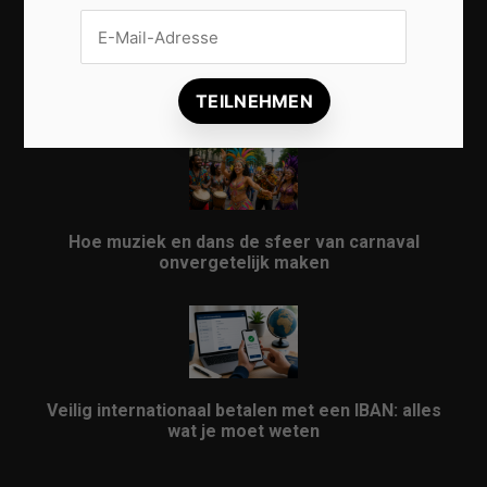
Vrijwilligers maken van carnaval een onvergetelijk
evenement
Hoe muziek en dans de sfeer van carnaval
onvergetelijk maken
Veilig internationaal betalen met een IBAN: alles
wat je moet weten