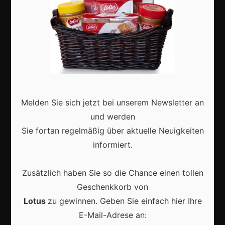
Aktuell
Melden Sie sich jetzt bei unserem Newsletter an
Karneval in Deutschland: Traditionen, Kostüme und
moderne Feierkultur
und werden
Sie fortan regelmäßig über aktuelle Neuigkeiten
informiert.
Zusätzlich haben Sie so die Chance einen tollen
Karneval in Berlin erleben: Kreativität, Kultur und
Geschenkkorb von
Gemeinschaft auf einzigartige Weise entdecken
Lotus
zu gewinnen. Geben Sie einfach hier Ihre
E-Mail-Adrese an: