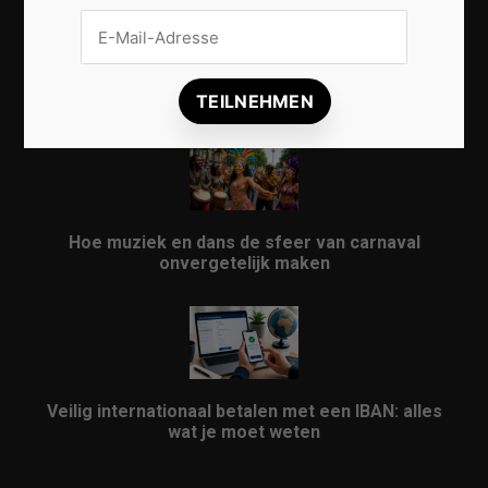
Vrijwilligers maken van carnaval een onvergetelijk
evenement
Hoe muziek en dans de sfeer van carnaval
onvergetelijk maken
Veilig internationaal betalen met een IBAN: alles
wat je moet weten