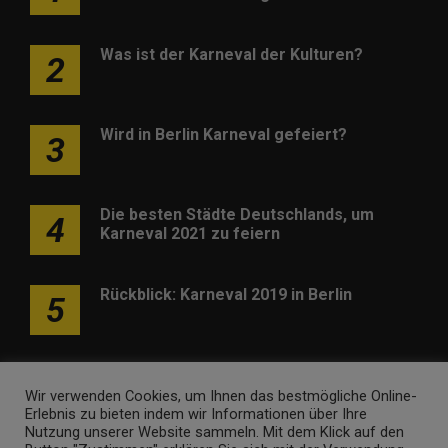
Was ist der Karneval der Kulturen?
2
Wird in Berlin Karneval gefeiert?
3
Die besten Städte Deutschlands, um
4
Karneval 2021 zu feiern
Rückblick: Karneval 2019 in Berlin
5
Wir verwenden Cookies, um Ihnen das bestmögliche Online-
Erlebnis zu bieten indem wir Informationen über Ihre
Nutzung unserer Website sammeln. Mit dem Klick auf den
Werben
Kontakt
Impressum
Newsletter