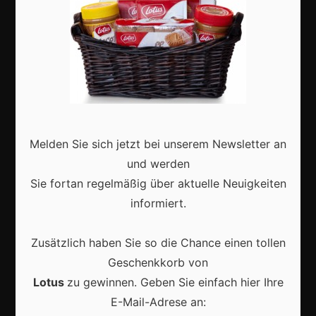
Aktuell
Melden Sie sich jetzt bei unserem Newsletter an
Karneval in Deutschland: Traditionen, Kostüme und
moderne Feierkultur
und werden
Sie fortan regelmäßig über aktuelle Neuigkeiten
informiert.
Zusätzlich haben Sie so die Chance einen tollen
Karneval in Berlin erleben: Kreativität, Kultur und
Geschenkkorb von
Gemeinschaft auf einzigartige Weise entdecken
Lotus
zu gewinnen. Geben Sie einfach hier Ihre
E-Mail-Adrese an: