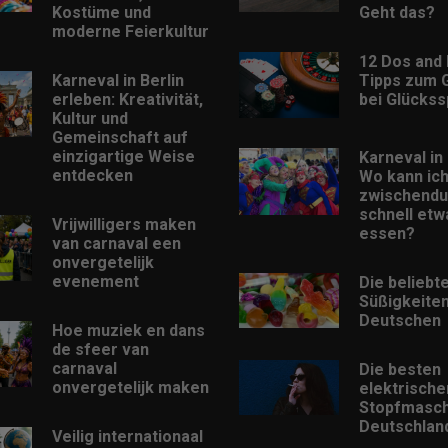
Kostüme und
Geht das?
moderne Feierkultur
12 Dos and 
Karneval in Berlin
Tipps zum 
erleben: Kreativität,
bei Glückss
Kultur und
Gemeinschaft auf
einzigartige Weise
Karneval in 
entdecken
Wo kann ic
zwischendu
schnell etw
Vrijwilligers maken
essen?
van carnaval een
onvergetelijk
evenement
Die beliebt
Süßigkeiten
Deutschen
Hoe muziek en dans
de sfeer van
carnaval
Die besten
onvergetelijk maken
elektrische
Stopfmasch
Deutschlan
Veilig internationaal