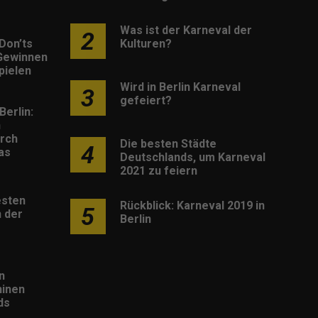
Was ist der Karneval der
2
Don’ts
Kulturen?
Gewinnen
pielen
Wird in Berlin Karneval
3
gefeiert?
Berlin:
h
rch
Die besten Städte
4
as
Deutschlands, um Karneval
2021 zu feiern
esten
Rückblick: Karneval 2019 in
5
 der
Berlin
n
inen
ds