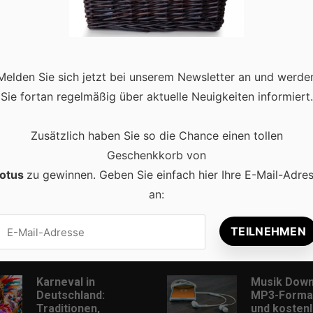
aradies für Entdecker. Mit einer faszinierenden Mischung aus
Melden Sie sich jetzt bei unserem Newsletter an und werde
t die Stadt jedes Jahr Millionen von Besuchern aus aller Welt an. 
Sie fortan regelmäßig über aktuelle Neuigkeiten informiert.
Zusätzlich haben Sie so die Chance einen tollen
Geschenkkorb von
otus
zu gewinnen. Geben Sie einfach hier Ihre E-Mail-Adre
an:
Beliebt
Karneval in
Musik Down
Deutschland:
MP3-Format
Traditionen,
und kostenl