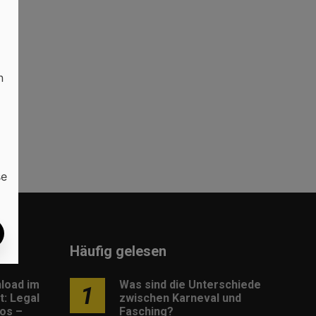
n
Ob
se
Häufig gelesen
load im
Was sind die Unterschiede
1
: Legal
zwischen Karneval und
os –
Fasching?