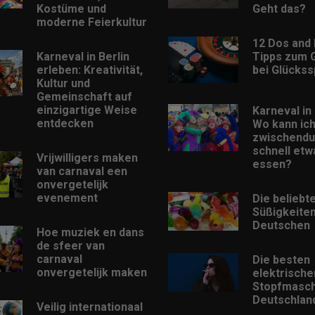
Kostüme und
Geht das?
moderne Feierkultur
12 Dos and 
Karneval in Berlin
Tipps zum 
erleben: Kreativität,
bei Glückss
Kultur und
Gemeinschaft auf
einzigartige Weise
Karneval in 
entdecken
Wo kann ic
zwischendu
schnell etw
Vrijwilligers maken
essen?
van carnaval een
onvergetelijk
evenement
Die beliebt
Süßigkeiten
Deutschen
Hoe muziek en dans
de sfeer van
carnaval
Die besten
onvergetelijk maken
elektrische
Stopfmasch
Deutschlan
Veilig internationaal