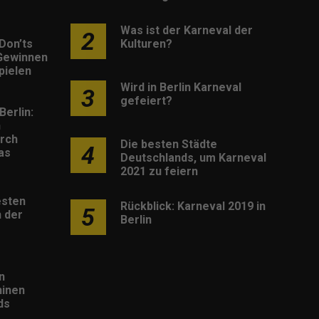
Was ist der Karneval der
2
Don’ts
Kulturen?
Gewinnen
pielen
Wird in Berlin Karneval
3
gefeiert?
Berlin:
h
rch
Die besten Städte
4
as
Deutschlands, um Karneval
2021 zu feiern
esten
Rückblick: Karneval 2019 in
5
 der
Berlin
n
inen
ds