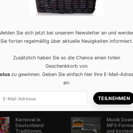
aradies für Entdecker. Mit einer faszinierenden Mischung aus
Melden Sie sich jetzt bei unserem Newsletter an und werde
t die Stadt jedes Jahr Millionen von Besuchern aus aller Welt an. 
Sie fortan regelmäßig über aktuelle Neuigkeiten informiert.
Zusätzlich haben Sie so die Chance einen tollen
Geschenkkorb von
otus
zu gewinnen. Geben Sie einfach hier Ihre E-Mail-Adre
an:
Beliebt
Karneval in
Musik Down
Deutschland:
MP3-Format
Traditionen,
und kostenl