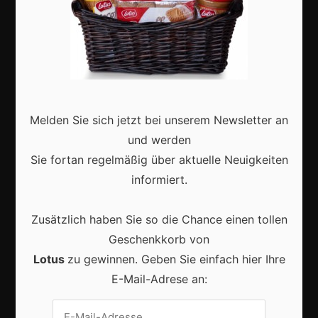
Aktuell
Melden Sie sich jetzt bei unserem Newsletter an
und werden
Karneval in Deutschland: Traditionen, Kostüme und
Sie fortan regelmäßig über aktuelle Neuigkeiten
moderne Feierkultur
informiert.
Zusätzlich haben Sie so die Chance einen tollen
Geschenkkorb von
Karneval in Berlin erleben: Kreativität, Kultur und
Lotus
zu gewinnen. Geben Sie einfach hier Ihre
Gemeinschaft auf einzigartige Weise entdecken
E-Mail-Adrese an: