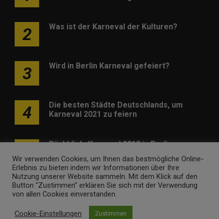
Was ist der Karneval der Kulturen?
2
Wird in Berlin Karneval gefeiert?
3
Die besten Städte Deutschlands, um
4
Karneval 2021 zu feiern
Rückblick: Karneval 2019 in Berlin
5
Wir verwenden Cookies, um Ihnen das bestmögliche Online-
Erlebnis zu bieten indem wir Informationen über Ihre
Nutzung unserer Website sammeln. Mit dem Klick auf den
Button "Zustimmen" erklären Sie sich mit der Verwendung
von allen Cookies einverstanden.
Cookie-Einstellungen
Zustimmen
Werben
Kontakt
Impressum
Newsletter