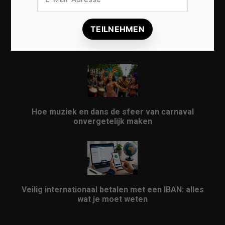
Vrijwilligers maken van carnaval een onvergetelijk
evenement
Hoe muziek en dans de sfeer van carnaval
onvergetelijk maken
Veilig internationaal betalen met een IBAN: alles
wat je moet weten