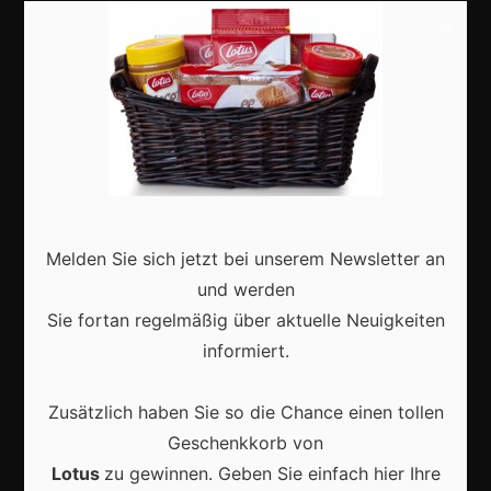
×
Basteln
Shops
Aktuell
Melden Sie sich jetzt bei unserem Newsletter an
und werden
Karneval in Deutschland: Traditionen, Kostüme und
moderne Feierkultur
Sie fortan regelmäßig über aktuelle Neuigkeiten
informiert.
Zusätzlich haben Sie so die Chance einen tollen
Geschenkkorb von
Karneval in Berlin erleben: Kreativität, Kultur und
Lotus
zu gewinnen. Geben Sie einfach hier Ihre
Gemeinschaft auf einzigartige Weise entdecken