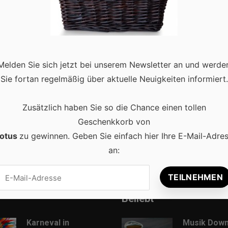
htige Rolle hinsichtlich der Kaufentscheidungen. Ob es um die
Melden Sie sich jetzt bei unserem Newsletter an und werde
en wie dem Wildz Casino geht oder den Besuch eines Restaurants
Sie fortan regelmäßig über aktuelle Neuigkeiten informiert.
nderer, …
Read more
Zusätzlich haben Sie so die Chance einen tollen
Geschenkkorb von
otus
zu gewinnen. Geben Sie einfach hier Ihre E-Mail-Adre
an:
Beliebt
Karneval in
Musik Down