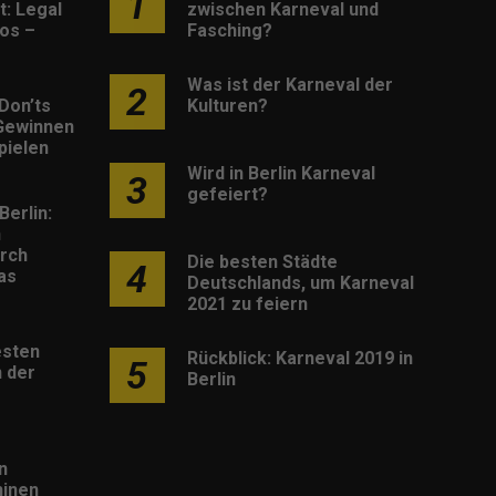
1
: Legal
zwischen Karneval und
os –
Fasching?
Was ist der Karneval der
2
Don’ts
Kulturen?
Gewinnen
pielen
Wird in Berlin Karneval
3
gefeiert?
Berlin:
h
rch
Die besten Städte
4
as
Deutschlands, um Karneval
2021 zu feiern
esten
Rückblick: Karneval 2019 in
5
 der
Berlin
n
inen