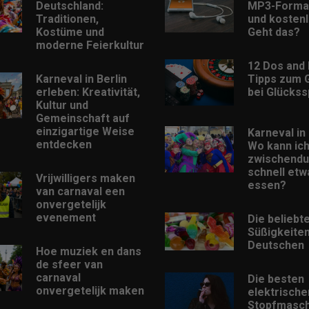
Deutschland:
MP3-Format
Traditionen,
und kostenl
Kostüme und
Geht das?
moderne Feierkultur
12 Dos and 
Karneval in Berlin
Tipps zum 
erleben: Kreativität,
bei Glückss
Kultur und
Gemeinschaft auf
einzigartige Weise
Karneval in 
entdecken
Wo kann ic
zwischendu
schnell etw
Vrijwilligers maken
essen?
van carnaval een
onvergetelijk
evenement
Die beliebt
Süßigkeiten
Deutschen
Hoe muziek en dans
de sfeer van
carnaval
Die besten
onvergetelijk maken
elektrische
Stopfmasch