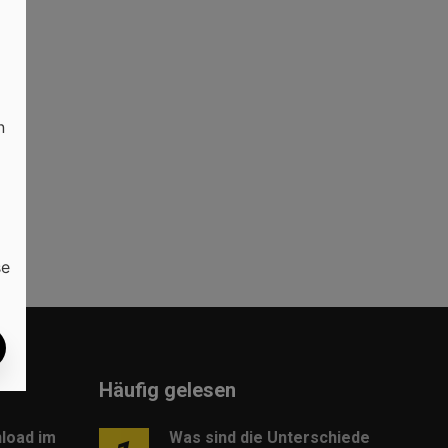
n
,
se
Häufig gelesen
load im
Was sind die Unterschiede